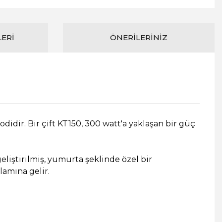
LERI
ÖNERILERINIZ
odidir. Bir çift KT150, 300 watt'a yaklaşan bir güç
eliştirilmiş, yumurta şeklinde özel bir
amına gelir.