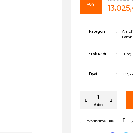
%4
13.025
Kategori
Amplif
Lamba
Stok Kodu
TungS
Fiyat
237,5
Adet
Fi