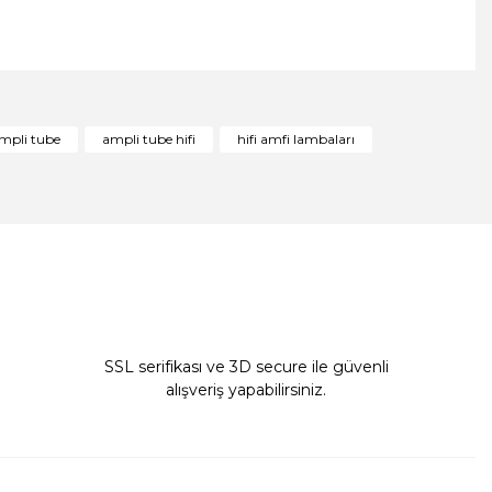
ıza iletebilirsiniz.
mpli tube
ampli tube hifi
hifi amfi lambaları
SSL serifikası ve 3D secure ile güvenli
alışveriş yapabilirsiniz.