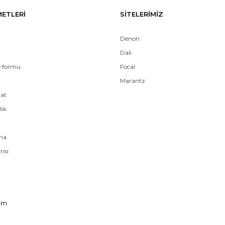
METLERİ
SİTELERİMİZ
Denon
Dali
e formu
Focal
Marantz
mat
lik
ama
rısı
om