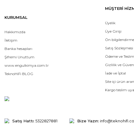
MÜŞTERİ HİZ
KURUMSAL
Üyelik
Üye Girişi
Hakkımızda
Ön bilgilendirm
İletişim
Satış Sözleşmesi
Banka hesapları
Ödeme ve Tesli
Şifremi Unuttum
Gizlilik ve Güven
www.engulkimya.com.tr
İade ve İptal
TeknoHiFi BLOG
Site içi ürün ar
Kargo teslim uya
Satış Hattı:
5322827881
Bize Yazın:
info@teknohifi.c