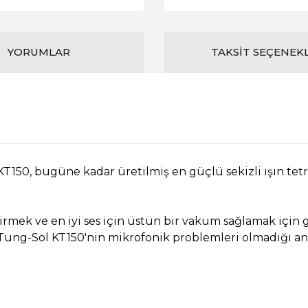
YORUMLAR
TAKSIT SEÇENEK
KT150, bugüne kadar üretilmiş en güçlü sekizli ışın tetr
irmek ve en iyi ses için üstün bir vakum sağlamak için g
Tung-Sol KT150'nin mikrofonik problemleri olmadığı anl