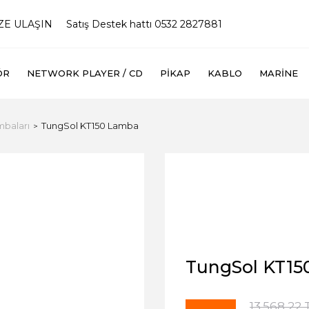
İZE ULAŞIN
Satış Destek hattı 0532 2827881
ÖR
NETWORK PLAYER / CD
PIKAP
KABLO
MARINE
mbaları
TungSol KT150 Lamba
TungSol KT15
13.568,22 