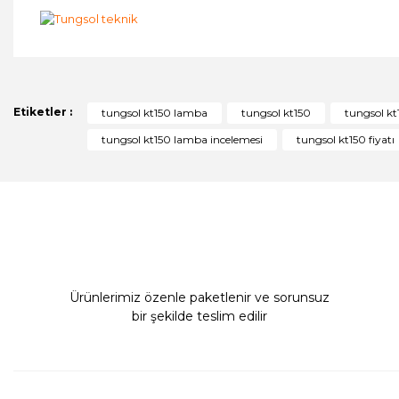
Bu ürünün fiyat bilgisi, resim, ürün açıklamalarında ve diğer 
Görüş ve önerileriniz için teşekkür ederiz.
Ürün resmi kalitesiz, bozuk veya görüntülenemiyor.
Etiketler :
tungsol kt150 lamba
tungsol kt150
tungsol kt
Ürün açıklamasında eksik bilgiler bulunuyor.
tungsol kt150 lamba incelemesi
tungsol kt150 fiyatı
Ürün bilgilerinde hatalar bulunuyor.
Ürün fiyatı diğer sitelerden daha pahalı.
Bu ürüne benzer farklı alternatifler olmalı.
Ürünlerimiz özenle paketlenir ve sorunsuz
bir şekilde teslim edilir