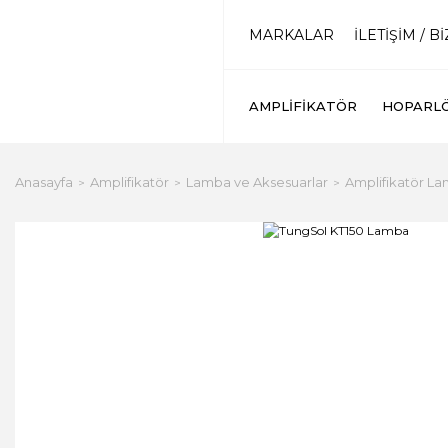
MARKALAR
İLETİŞİM / B
AMPLIFIKATÖR
HOPARL
Anasayfa
Amplifikatör
Lamba ve Aksesuarlar
Amplifikatör La