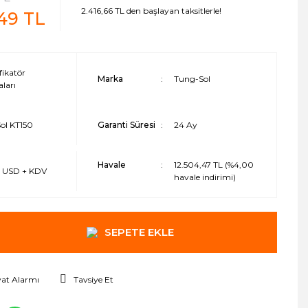
2.416,66 TL den başlayan taksitlerle!
,49 TL
ikatör
Marka
Tung-Sol
ları
ol KT150
Garanti Süresi
24 Ay
Havale
12.504,47 TL (%4,00
8 USD + KDV
havale indirimi)
SEPETE EKLE
yat Alarmı
Tavsiye Et