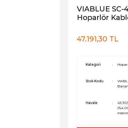
VIABLUE SC-4
Hoparlör Kabl
47.191,30 TL
Kategori
Hoparl
Stok Kodu
VIABL
Banan
Havale
45.30
(%4,0
indiri