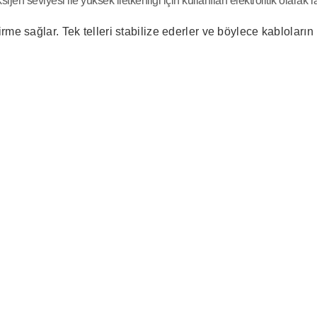
ijen seviyesi
ile yüksek iletkenliği için kullanılan
elektrolitik olarak r
irme sağlar.
Tek telleri stabilize ederler ve böylece kabloların
konularda yetersiz gördüğünüz noktaları öneri formunu kullanarak tarafım