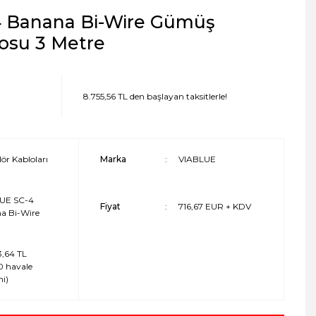
 Banana Bi-Wire Gümüş
osu 3 Metre
8.755,56 TL den başlayan taksitlerle!
ör Kabloları
Marka
VIABLUE
UE SC-4
Fiyat
716,67 EUR + KDV
a Bi-Wire
3,64 TL
0 havale
mi)