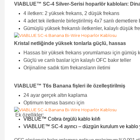
VIABLUE™ SC-4 Silver-Serisi hoparlör kabloları: Din
4 iletken: 2 yüksek frekans, 2 düşük frekans
4 adet tek iletkenle birleştirilmiş 4x7 sarılı demetlere b
Gümüşlü yüksek frekanslı iletkenler, kalaylı düşük fre
Kristal netliğinde yüksek tonlarla güçlü, hassas
Hassas bir yüksek frekans yorumlaması için gümüş ka
Güçlü ve canlı baslar için kalaylı OFC bakır teller
Orijinaline sadık tüm frekansların iletimi
VIABLUE™ T6s Banana fişleri ile özelleştirilmiş
24 ayar gerçek altın kaplama
Optimum temas basıncı için
Ek özellikler:
VIBLUE™ Cobra örgülü kablo kılıfı
VIABLUE™ SC-4 ayırıcı – düzgün kurulum ve kablo 