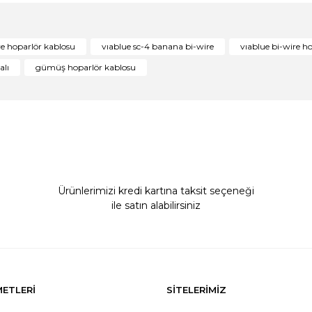
Bu ürüne ilk yorumu siz yapın!
re hoparlör kablosu
vıablue sc-4 banana bi-wire
vıablue bi-wire h
Yorum Yaz
alı
gümüş hoparlör kablosu
Ürünlerimizi kredi kartına taksit seçeneği
ile satın alabilirsiniz
Gönder
METLERİ
SİTELERİMİZ