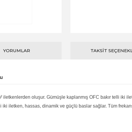
YORUMLAR
TAKSIT SEÇENEK
su
letkenlerden oluşur. Gümüşle kaplanmış OFC bakır telli iki iletk
iki iletken, hassas, dinamik ve güçlü baslar sağlar. Tüm frekansl