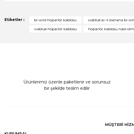
Görüş ve önerileriniz için teşekkür ederiz.
Ürün resmi kalitesiz, bozuk veya görüntülenemiyor.
Etiketler :
bi-wire hoparlör kablosu
vıablue sc-4 banana bi-wi
Ürün açıklamasında eksik bilgiler bulunuyor.
vıablue hoparlör kablosu
hoparlör kablosu nasıl olm
Ürün bilgilerinde hatalar bulunuyor.
Ürün fiyatı diğer sitelerden daha pahalı.
Bu ürüne benzer farklı alternatifler olmalı.
Ürünlerimiz özenle paketlenir ve sorunsuz
bir şekilde teslim edilir
MÜŞTERİ HİZ
KURUMSAL