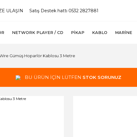
İZE ULAŞIN
Satış Destek hattı 0532 2827881
ÖR
NETWORK PLAYER / CD
PIKAP
KABLO
MARINE
Wire Gümüş Hoparlör Kablosu 3 Metre
BU ÜRÜN İÇİN LÜTFEN
STOK SORUNUZ