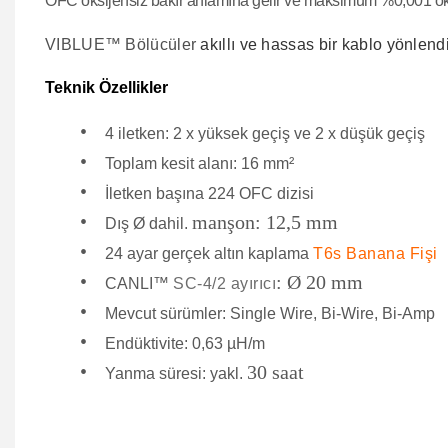
OFC oksijensiz bakır anlamına gelir ve
maksimum %0,001 oks
VIBLUE™
Bölücüler
akıllı ve hassas bir kablo
yönlend
Teknik Özellikler
•
4 iletken: 2 x yüksek geçiş ve 2 x düşük geçiş
•
Toplam kesit alanı: 16 mm²
•
İletken başına 224 OFC dizisi
•
manşon: 12,5 mm
Dış Ø dahil.
•
24 ayar gerçek altın kaplama
T6s Banana Fişi
•
: Ø 20 mm
CANLI™
SC-4/2 ayırıcı
•
Mevcut sürümler: Single Wire, Bi-Wire, Bi-Amp
•
Endüktivite: 0,63 µH/m
•
30 saat
Yanma süresi: yakl.
Bu ürünün fiyat bilgisi, resim, ürün açıklamalarında ve diğer 