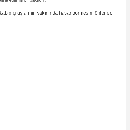
afine edilmiş bir bakırdır .
kablo çıkışlarının yakınında hasar
görmesini önlerler.
ıza iletebilirsiniz.