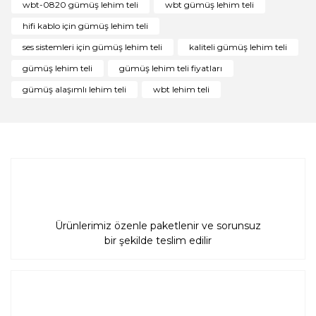
wbt-0820 gümüş lehim teli
wbt gümüş lehim teli
Ürün açıklamasında eksik bilgiler bulunuyor.
hifi kablo için gümüş lehim teli
Ürün bilgilerinde hatalar bulunuyor.
ses sistemleri için gümüş lehim teli
kaliteli gümüş lehim teli
Ürün fiyatı diğer sitelerden daha pahalı.
gümüş lehim teli
gümüş lehim teli fiyatları
Bu ürüne benzer farklı alternatifler olmalı.
gümüş alaşımlı lehim teli
wbt lehim teli
Gönder
Ürünlerimiz özenle paketlenir ve sorunsuz
bir şekilde teslim edilir