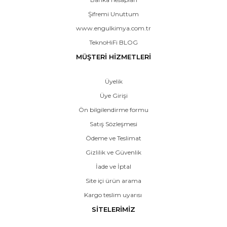
Şifremi Unuttum
www.engulkimya.com.tr
TeknoHiFi BLOG
MÜŞTERİ HİZMETLERİ
Üyelik
Üye Girişi
Ön bilgilendirme formu
Satış Sözleşmesi
Ödeme ve Teslimat
Gizlilik ve Güvenlik
İade ve İptal
Site içi ürün arama
Kargo teslim uyarısı
SİTELERİMİZ