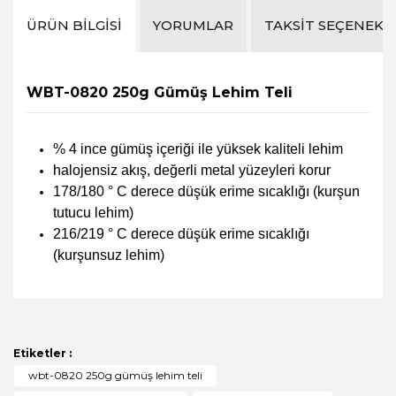
ÜRÜN BILGISI
YORUMLAR
TAKSIT SEÇENEKL
WBT-0820 250g Gümüş Lehim Teli
% 4 ince gümüş içeriği ile yüksek kaliteli lehim
halojensiz akış, değerli metal yüzeyleri korur
178/180 ° C derece düşük erime sıcaklığı (kurşun
tutucu lehim)
216/219 ° C derece düşük erime sıcaklığı
(kurşunsuz lehim)
Bu ürünün fiyat bilgisi, resim, ürün açıklamalarında ve
diğer konularda yetersiz gördüğünüz noktaları öneri
Bu ürüne ilk yorumu siz yapın!
formunu kullanarak tarafımıza iletebilirsiniz.
Görüş ve önerileriniz için teşekkür ederiz.
Etiketler :
Yorum Yaz
wbt-0820 250g gümüş lehim teli
Ürün resmi kalitesiz, bozuk veya görüntülenemiyor.