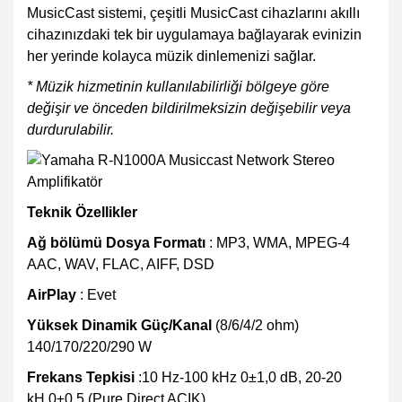
MusicCast sistemi, çeşitli MusicCast cihazlarını akıllı
cihazınızdaki tek bir uygulamaya bağlayarak evinizin
her yerinde kolayca müzik dinlemenizi sağlar.
* Müzik hizmetinin kullanılabilirliği bölgeye göre
değişir ve önceden bildirilmeksizin değişebilir veya
durdurulabilir.
Teknik Özellikler
Ağ bölümü Dosya Formatı
: MP3, WMA, MPEG-4
AAC, WAV, FLAC, AIFF, DSD
AirPlay
: Evet
Yüksek Dinamik Güç/Kanal
(8/6/4/2 ohm)
140/170/220/290 W
Frekans Tepkisi
:10 Hz-100 kHz 0±1,0 dB, 20-20
kH
0±0,5 (Pure Direct AÇIK)