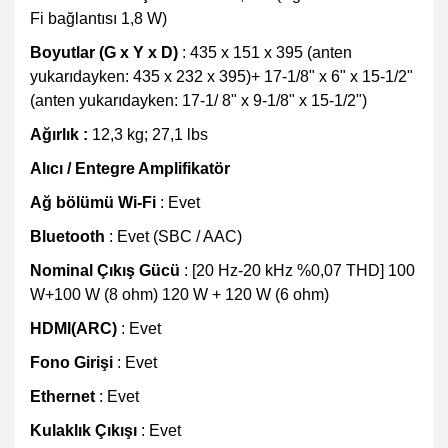
Fi bağlantısı 1,8 W)
Boyutlar (G x Y x D)
: 435 x 151 x 395 (anten
yukarıdayken: 435 x 232 x 395)+ 17-1/8" x 6" x 15-1/2"
(anten yukarıdayken: 17-1/ 8" x 9-1/8" x 15-1/2")
Ağırlık :
12,3 kg; 27,1 lbs
Alıcı / Entegre Amplifikatör
Ağ bölümü Wi-Fi
: Evet
Bluetooth
: Evet (SBC / AAC)
Nominal Çıkış Gücü
: [20 Hz-20 kHz %0,07 THD] 100
W+100 W (8 ohm) 120 W + 120 W (6 ohm)
HDMI(ARC)
: Evet
Fono Girişi
: Evet
Ethernet
: Evet
Kulaklık Çıkışı
: Evet