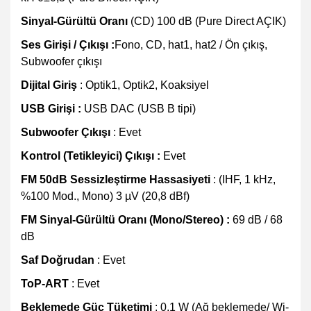
Sinyal-Gürültü Oranı
(CD) 100 dB (Pure Direct AÇIK)
Ses Girişi / Çıkışı :
Fono, CD, hat1, hat2 / Ön çıkış,
Subwoofer çıkışı
Dijital Giriş
: Optik1, Optik2, Koaksiyel
USB Girişi :
USB DAC (USB B tipi)
Subwoofer Çıkışı
: Evet
Kontrol (Tetikleyici) Çıkışı :
Evet
FM 50dB Sessizleştirme Hassasiyeti
: (IHF, 1 kHz,
%100 Mod., Mono) 3 µV (20,8 dBf)
FM Sinyal-Gürültü Oranı (Mono/Stereo) :
69 dB / 68
dB
Saf Doğrudan
: Evet
ToP-ART
: Evet
Beklemede Güç Tüketimi
: 0,1 W (Ağ beklemede/ Wi-