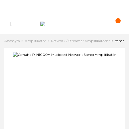
Anasayfa
Amplifikatör
Network / Streamer Amplifikatörler
Yamaha 