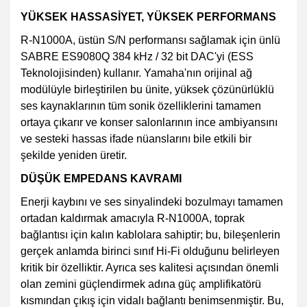
YÜKSEK HASSASİYET, YÜKSEK PERFORMANS
R-N1000A, üstün S/N performansı sağlamak için ünlü
SABRE ES9080Q 384 kHz / 32 bit DAC'yi (ESS
Teknolojisinden) kullanır. Yamaha'nın orijinal ağ
modülüyle birleştirilen bu ünite, yüksek çözünürlüklü
ses kaynaklarının tüm sonik özelliklerini tamamen
ortaya çıkarır ve konser salonlarının ince ambiyansını
ve sesteki hassas ifade nüanslarını bile etkili bir
şekilde yeniden üretir.
DÜŞÜK EMPEDANS KAVRAMI
Enerji kaybını ve ses sinyalindeki bozulmayı tamamen
ortadan kaldırmak amacıyla R-N1000A, toprak
bağlantısı için kalın kablolara sahiptir; bu, bileşenlerin
gerçek anlamda birinci sınıf Hi-Fi olduğunu belirleyen
kritik bir özelliktir. Ayrıca ses kalitesi açısından önemli
olan zemini güçlendirmek adına güç amplifikatörü
kısmından çıkış için vidalı bağlantı benimsenmiştir. Bu,