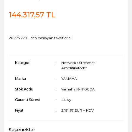
144.317,57 TL
26.775,72 TL den başlayan taksitlerle!
Kategori
Network / Streamer
Amplifikatörler
Marka
YAMAHA
Stok Kodu
Yamaha R-N1000A
Garanti Süresi
24 Ay
Fiyat
2.191,67 EUR + KDV
Seçenekler