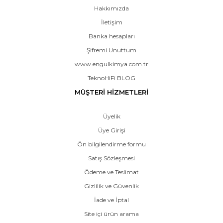
Hakkımızda
İletişim
Banka hesapları
Şifremi Unuttum
www.engulkimya.com.tr
TeknoHiFi BLOG
MÜŞTERİ HİZMETLERİ
Üyelik
Üye Girişi
Ön bilgilendirme formu
Satış Sözleşmesi
Ödeme ve Teslimat
Gizlilik ve Güvenlik
İade ve İptal
Site içi ürün arama