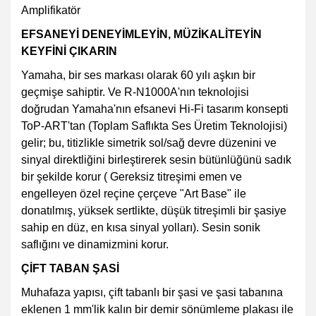
EFSANEYİ DENEYİMLEYİN, MÜZİKALİTEYİN
KEYFİNİ ÇIKARIN
Yamaha, bir ses markası olarak 60 yılı aşkın bir
geçmişe sahiptir. Ve R-N1000A'nın teknolojisi
doğrudan Yamaha'nın efsanevi Hi-Fi tasarım konsepti
ToP-ART'tan (Toplam Saflıkta Ses Üretim Teknolojisi)
gelir; bu, titizlikle simetrik sol/sağ devre düzenini ve
sinyal direktliğini birleştirerek sesin bütünlüğünü sadık
bir şekilde korur ( Gereksiz titreşimi emen ve
engelleyen özel reçine çerçeve "Art Base" ile
donatılmış, yüksek sertlikte, düşük titreşimli bir şasiye
sahip en düz, en kısa sinyal yolları). Sesin sonik
saflığını ve dinamizmini korur.
ÇİFT TABAN ŞASİ
Muhafaza yapısı, çift tabanlı bir şasi ve şasi tabanına
eklenen 1 mm'lik kalın bir demir sönümleme plakası ile