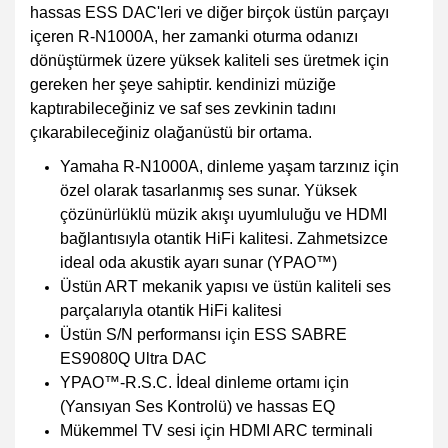
hassas ESS DAC'leri ve diğer birçok üstün parçayı
içeren R-N1000A, her zamanki oturma odanızı
dönüştürmek üzere yüksek kaliteli ses üretmek için
gereken her şeye sahiptir. kendinizi müziğe
kaptırabileceğiniz ve saf ses zevkinin tadını
çıkarabileceğiniz olağanüstü bir ortama.
Yamaha R-N1000A, dinleme yaşam tarzınız için
özel olarak tasarlanmış ses sunar. Yüksek
çözünürlüklü müzik akışı uyumluluğu ve HDMI
bağlantısıyla otantik HiFi kalitesi. Zahmetsizce
ideal oda akustik ayarı sunar (YPAO™)
Üstün ART mekanik yapısı ve üstün kaliteli ses
parçalarıyla otantik HiFi kalitesi
Üstün S/N performansı için ESS SABRE
ES9080Q Ultra DAC
YPAO™-R.S.C. İdeal dinleme ortamı için
(Yansıyan Ses Kontrolü) ve hassas EQ
Mükemmel TV sesi için HDMI ARC terminali