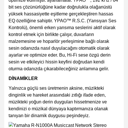
optimize edilmiştir. ayarlamalar. YPAO™, 192 kHz / 64
bit ses çözünürlüğüne kadar doğrulukla olağanüstü
yüksek hassasiyette eşitleme gerçekleştiren hassas
EQ özelliğine sahiptir. YPAO™ R.S.C. (Yansıyan Ses
Kontrolü), önemli erken yansıma seslerini aktif olarak
kontrol etmek için birlikte çalışır, duvarların
malzemesine ve hoparlör yerleşimine bağlı olarak
sesin odanızda nasıl duyulacağını otomatik olarak
ayarlar ve optimize eder. Bu, Hi-Fi sese özgü derin
sesin ve etkileyici hissin keyfini doğrudan kendi
oturma odanızda çıkarabileceğiniz anlamına gelir.
DİNAMİKLER
Yalnızca güçlü ses üretmenin aksine, müzikteki
dinginlik ve hareket arasındaki zıtlığı ifade eden,
müzikteki yoğun derin duyguları hissetmenize ve
kendinizi o müzikal dünyaya kaptırmanıza olanak
tanıyan bir dinamik duygusu peşindeyiz.