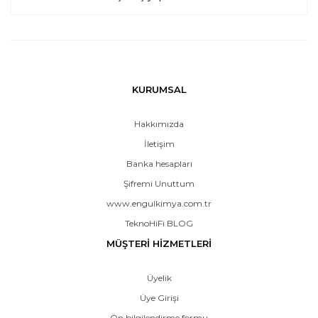
KURUMSAL
Hakkımızda
İletişim
Banka hesapları
Şifremi Unuttum
www.engulkimya.com.tr
TeknoHiFi BLOG
MÜŞTERİ HİZMETLERİ
Üyelik
Üye Girişi
Ön bilgilendirme formu