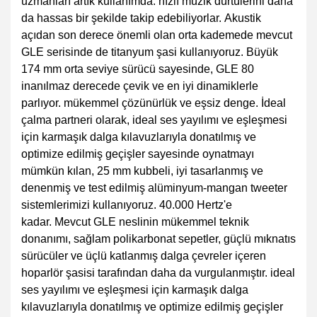
uzmanları artık kullanımda: hızlı müzik dürtülerini daha
da hassas bir şekilde takip edebiliyorlar. Akustik
açıdan son derece önemli olan orta kademede mevcut
GLE serisinde de titanyum şasi kullanıyoruz. Büyük
174 mm orta seviye sürücü sayesinde, GLE 80
inanılmaz derecede çevik ve en iyi dinamiklerle
parlıyor. mükemmel çözünürlük ve eşsiz denge. İdeal
çalma partneri olarak, ideal ses yayılımı ve eşleşmesi
için karmaşık dalga kılavuzlarıyla donatılmış ve
optimize edilmiş geçişler sayesinde oynatmayı
mümkün kılan, 25 mm kubbeli, iyi tasarlanmış ve
denenmiş ve test edilmiş alüminyum-mangan tweeter
sistemlerimizi kullanıyoruz. 40.000 Hertz'e
kadar. Mevcut GLE neslinin mükemmel teknik
donanımı, sağlam polikarbonat sepetler, güçlü mıknatıs
sürücüler ve üçlü katlanmış dalga çevreler içeren
hoparlör şasisi tarafından daha da vurgulanmıştır. ideal
ses yayılımı ve eşleşmesi için karmaşık dalga
kılavuzlarıyla donatılmış ve optimize edilmiş geçişler