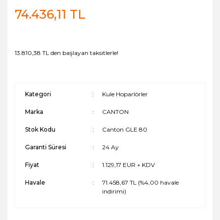
74.436,11 TL
13.810,38 TL den başlayan taksitlerle!
Kategori
Kule Hoparlörler
Marka
CANTON
Stok Kodu
Canton GLE 80
Garanti Süresi
24 Ay
Fiyat
1.129,17 EUR + KDV
Havale
71.458,67 TL (%4,00 havale
indirimi)