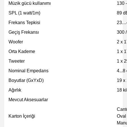
Müzik gücü kullanımı
130 -
SPL (1 watt/1m)
89 d
Frekans Tepkisi
23…
Geçiş Frekansı
300 
Woofer
2 x 
Orta Kademe
1 x 
Tweeter
1 x 
Nominal Empedans
4...
Boyutlar (GxYxD)
19 x
Ağırlık
18 ki
Mevcut Aksesuarlar
Cant
Karton İçeriği
Oval
Manu