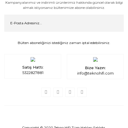
Kampanyalarımız ve indirimli ürünlerimiz hakkında güncel olarak bilgi
almak istiyorsanız bültenimize abone olabilirsiniz.
Bülten aboneliğinizi istediğiniz zaman iptal edebilirsiniz.
Satış Hattı:
Bize Yazın:
5322827881
info@teknohifi.com
Copyright © 2020 Tekno HiFi Tüm Hakları Saklıdır.