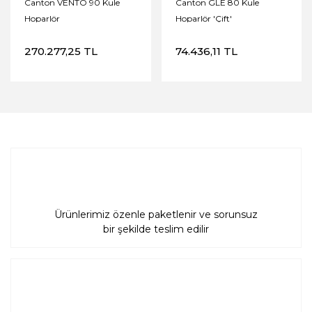
Canton VENTO 90 Kule
Canton GLE 80 Kule
Hoparlör
Hoparlör 'Çift'
270.277,25 TL
74.436,11 TL
Ürünlerimiz özenle paketlenir ve sorunsuz
bir şekilde teslim edilir