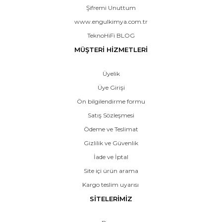
Şifremi Unuttum
www.engulkimya.com.tr
TeknoHiFi BLOG
MÜŞTERİ HİZMETLERİ
Üyelik
Üye Girişi
Ön bilgilendirme formu
Satış Sözleşmesi
Ödeme ve Teslimat
Gizlilik ve Güvenlik
İade ve İptal
Site içi ürün arama
Kargo teslim uyarısı
SİTELERİMİZ