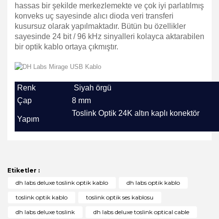
hassas bir şekilde merkezlemekte ve çok iyi parlatılmış
konveks uç sayesinde alıcı dioda veri transferi
kusursuz olarak yapılmaktadır. Bütün bu özellikler
sayesinde 24 bit / 96 kHz sinyalleri kolayca aktarabilen
bir optik kablo ortaya çıkmıştır.
Renk
Siyah örgü
Çap
8 mm
Toslink Optik
24K altın kaplı konektör
Yapım
Bu ürünün fiyat bilgisi, resim, ürün açıklamalarında ve
diğer konularda yetersiz gördüğünüz noktaları öneri
Bu ürüne ilk yorumu siz yapın!
formunu kullanarak tarafımıza iletebilirsiniz.
Görüş ve önerileriniz için teşekkür ederiz.
Etiketler :
Yorum Yaz
dh labs deluxe toslink optik kablo
dh labs optik kablo
Ürün resmi kalitesiz, bozuk veya görüntülenemiyor.
toslink optik kablo
toslink optik ses kablosu
Ürün açıklamasında eksik bilgiler bulunuyor.
dh labs deluxe toslink
dh labs deluxe toslink optical cable
Ürün bilgilerinde hatalar bulunuyor.