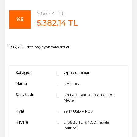
5.665,41 TL
%5
5.382,14 TL
998,57 TL den başlayan taksitlerle!
Kategori
Optik Kablolar
Marka
DH Labs
Stok Kodu
Dh Labs Deluxe Toslink '1.00
Metre'
Fiyat
99,17 USD + KDV
Havale
5.166,86 TL (%4,00 havale
indirimi)