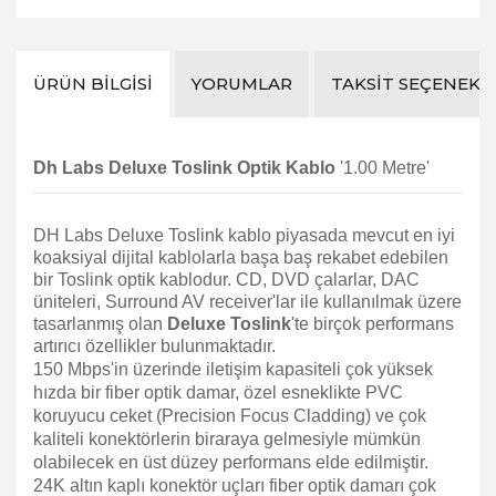
ÜRÜN BILGISI
YORUMLAR
TAKSIT SEÇENEKL
Dh Labs Deluxe Toslink Optik Kablo
'1.00 Metre'
DH Labs Deluxe Toslink
kablo piyasada mevcut en iyi
koaksiyal dijital kablolarla başa baş rekabet edebilen
bir Toslink optik kablodur. CD, DVD çalarlar, DAC
üniteleri, Surround AV receiver'lar ile kullanılmak üzere
tasarlanmış olan
Deluxe Toslink
'te birçok performans
artırıcı özellikler bulunmaktadır.
150 Mbps'in üzerinde iletişim kapasiteli çok yüksek
hızda bir fiber optik damar, özel esneklikte PVC
koruyucu ceket (Precision Focus Cladding) ve çok
kaliteli konektörlerin biraraya gelmesiyle mümkün
olabilecek en üst düzey performans elde edilmiştir.
24K altın kaplı konektör uçları fiber optik damarı çok