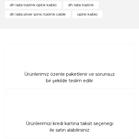
dh labs toslink optik kablo
dh labs toslink
Ürün fiyatı diğer sitelerden daha pahalı.
dh labs silver sonic toslink cable
optik kablo
Bu ürüne benzer farklı alternatifler olmalı.
Gönder
Ürünlerimiz özenle paketlenir ve sorunsuz
bir şekilde teslim edilir
Ürünlerimizi kredi kartına taksit seçeneği
ile satın alabilirsiniz