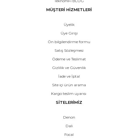
TeknoHiFi BLOG
MÜŞTERİ HİZMETLERİ
Üyelik
Üye Girişi
Ön bilgilendirme formu
Satış Sözleşmesi
Ödeme ve Teslimat
Gizlilik ve Güvenlik
İade ve İptal
Site içi ürün arama
Kargo teslim uyarısı
SİTELERİMİZ
Denon
Dali
Focal