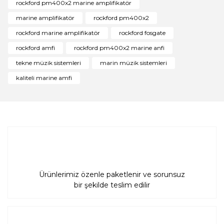
Yorum Yaz
rockford pm400x2 marine amplifikatör
Ürün resmi kalitesiz, bozuk veya görüntülenemiyor.
marine amplifikatör
rockford pm400x2
Ürün açıklamasında eksik bilgiler bulunuyor.
rockford marine amplifikatör
rockford fosgate
Ürün bilgilerinde hatalar bulunuyor.
rockford amfi
rockford pm400x2 marine anfi
Ürün fiyatı diğer sitelerden daha pahalı.
tekne müzik sistemleri
marin müzik sistemleri
Bu ürüne benzer farklı alternatifler olmalı.
kaliteli marine amfi
Gönder
Ürünlerimiz özenle paketlenir ve sorunsuz
bir şekilde teslim edilir