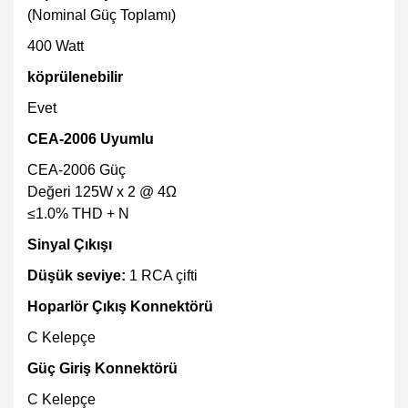
(Nominal Güç Toplamı)
400 Watt
köprülenebilir
Evet
CEA-2006 Uyumlu
CEA-2006 Güç
Değeri 125W x 2 @ 4Ω
≤1.0% THD + N
Sinyal Çıkışı
Düşük seviye:
1 RCA çifti
Hoparlör Çıkış Konnektörü
C Kelepçe
Güç Giriş Konnektörü
C Kelepçe