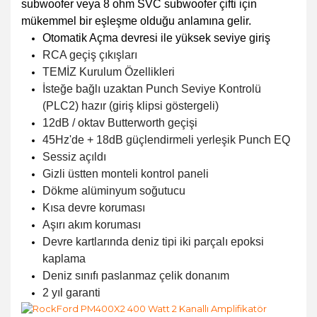
subwoofer veya 8 ohm SVC subwoofer çifti için
mükemmel bir eşleşme olduğu anlamına gelir.
Otomatik Açma devresi ile yüksek seviye giriş
RCA geçiş çıkışları
TEMİZ Kurulum Özellikleri
İsteğe bağlı uzaktan Punch Seviye Kontrolü
(PLC2) hazır (giriş klipsi göstergeli)
12dB / oktav Butterworth geçişi
45Hz'de + 18dB güçlendirmeli yerleşik Punch EQ
Sessiz açıldı
Gizli üstten monteli kontrol paneli
Dökme alüminyum soğutucu
Kısa devre koruması
Aşırı akım koruması
Devre kartlarında deniz tipi iki parçalı epoksi
kaplama
Deniz sınıfı paslanmaz çelik donanım
2 yıl garanti