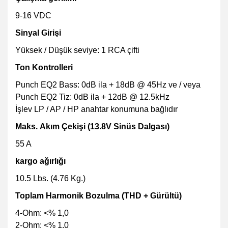
9-16 VDC
Sinyal Girişi
Yüksek / Düşük seviye:
1 RCA çifti
Ton Kontrolleri
Punch EQ2 Bass: 0dB ila + 18dB @ 45Hz ve / veya
Punch EQ2 Tiz: 0dB ila + 12dB @ 12.5kHz
İşlev LP / AP / HP anahtar konumuna bağlıdır
Maks. Akım Çekişi
(13.8V Sinüs Dalgası)
55 A
kargo ağırlığı
10.5 Lbs. (4.76 Kg.)
Toplam Harmonik Bozulma
(THD + Gürültü)
4-Ohm:
<% 1,0
2-Ohm:
<% 1,0