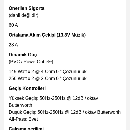
Önerilen Sigorta
(dahil değildir)
60 A
Ortalama Akım Çekişi
(13.8V Müzik)
28 A
Dinamik Güç
(PVC / PowerCube®)
149 Watt x 2 @ 4-Ohm 0 ° Çözünürlük
256 Watt x 2 @ 2-Ohm 0 ° Çözünürlük
Geçiş Kontrolleri
Yüksek Geçiş:
50Hz-250Hz @ 12dB / oktav
Butterworth
Düşük Geçiş:
50Hz-250Hz @ 12dB / oktav Butterworth
All-Pass:
Evet
Çalışma gerilimi