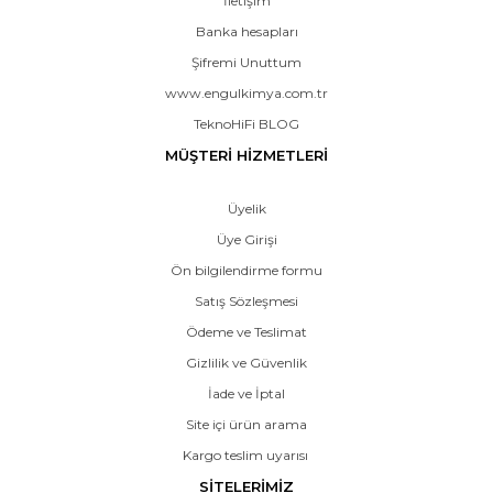
İletişim
Banka hesapları
Şifremi Unuttum
www.engulkimya.com.tr
TeknoHiFi BLOG
MÜŞTERİ HİZMETLERİ
Üyelik
Üye Girişi
Ön bilgilendirme formu
Satış Sözleşmesi
Ödeme ve Teslimat
Gizlilik ve Güvenlik
İade ve İptal
Site içi ürün arama
Kargo teslim uyarısı
SİTELERİMİZ