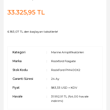
33.325,95 TL
6.183,07 TL den başlayan taksitlerle!
Kategori
Marine Amplifikatörleri
Marka
Rockford Fosgate
Stok Kodu
RockFord PM400X2
Garanti Süresi
24 Ay
Fiyat
583,33 USD + KDV
Havale
31.992,91 TL (%4,00 havale
indirimi)