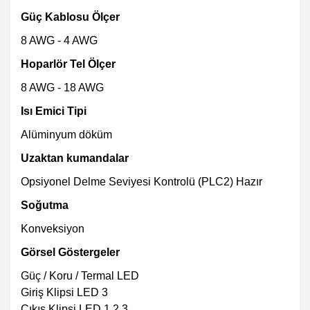
Güç Kablosu Ölçer
8 AWG - 4 AWG
Hoparlör Tel Ölçer
8 AWG - 18 AWG
Isı Emici Tipi
Alüminyum döküm
Uzaktan kumandalar
Opsiyonel Delme Seviyesi Kontrolü (PLC2) Hazır
Soğutma
Konveksiyon
Görsel Göstergeler
Güç / Koru / Termal LED
Giriş Klipsi LED
3
Çıkış Klipsi LED
1,2,3