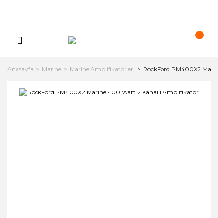
Anasayfa
Marine
Marine Amplifikatörleri
RockFord PM400X2 Marine 