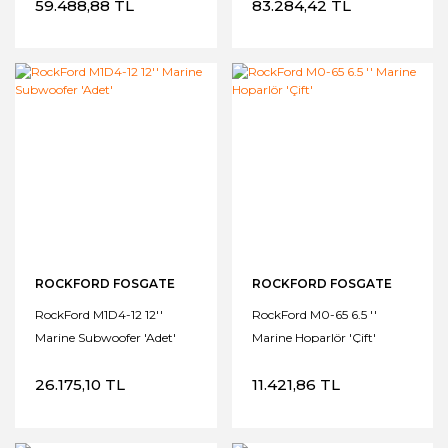
59.488,88 TL
83.284,42 TL
Amplifikatör
ROCKFORD FOSGATE
ROCKFORD FOSGATE
RockFord M1D4-12 12''
RockFord M0-65 6.5 ''
Marine Subwoofer 'Adet'
Marine Hoparlör 'Çift'
26.175,10 TL
11.421,86 TL