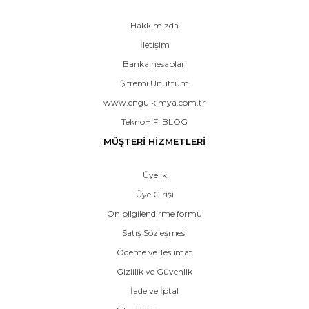
Hakkımızda
İletişim
Banka hesapları
Şifremi Unuttum
www.engulkimya.com.tr
TeknoHiFi BLOG
MÜŞTERİ HİZMETLERİ
Üyelik
Üye Girişi
Ön bilgilendirme formu
Satış Sözleşmesi
Ödeme ve Teslimat
Gizlilik ve Güvenlik
İade ve İptal