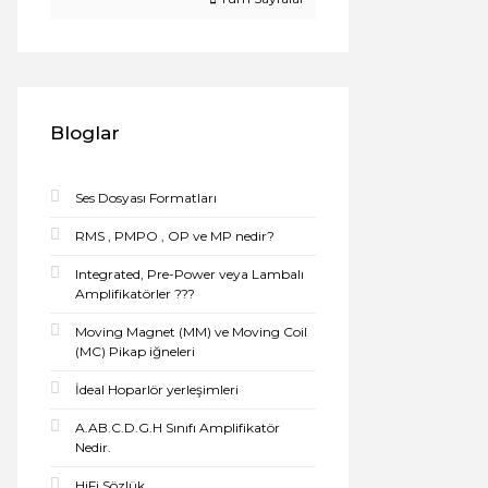
Bloglar
Ses Dosyası Formatları
RMS , PMPO , OP ve MP nedir?
Integrated, Pre-Power veya Lambalı
Amplifikatörler ???
Moving Magnet (MM) ve Moving Coil
(MC) Pikap iğneleri
İdeal Hoparlör yerleşimleri
A.AB.C.D.G.H Sınıfı Amplifikatör
Nedir.
HiFi Sözlük