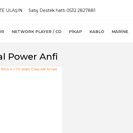
İZE ULAŞIN
Satış Destek hattı 0532 2827881
ÖR
NETWORK PLAYER / CD
PIKAP
KABLO
MARINE
al Power Anfi