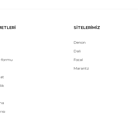
METLERİ
SİTELERİMİZ
Denon
Dali
e formu
Focal
Marantz
mat
lik
ama
rısı