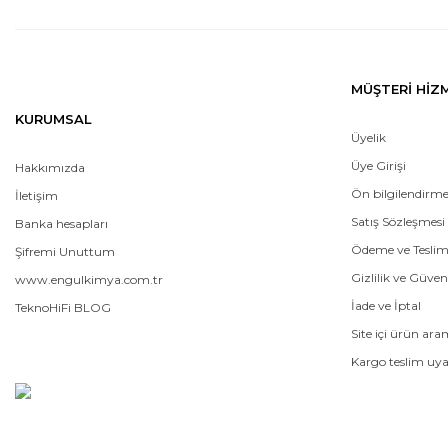
MÜŞTERİ HİZ
KURUMSAL
Üyelik
Üye Girişi
Hakkımızda
Ön bilgilendirm
İletişim
Satış Sözleşmesi
Banka hesapları
Ödeme ve Tesli
Şifremi Unuttum
Gizlilik ve Güven
www.engulkimya.com.tr
İade ve İptal
TeknoHiFi BLOG
Site içi ürün ar
Kargo teslim uya