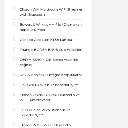
Elipson WM Multiroom WiFi Streamer
with Bluetooth
Bowers & Wilkins AM-1 İç / Dış mekan
hoparlörü 'Adet'
Genalex Gold Lion KT88 Lamba
Triangle BOREA BR08 Kule Hoparlör
QED A-SS40 4 Çift Stereo Hoparlör
dağıtıcı
REGA Brio MK7 Entegre Amplifikatör
Dali OBERON 7 Kule hoparlör 'Çift'
Elipson CONNECT 250 Bluetooth ve
Wi-Fi Amplifikatör
HECO Celan Revolution 9 Kule
Hoparlör 'Çift'
Elipson W35 + WiFi - Bluetooth