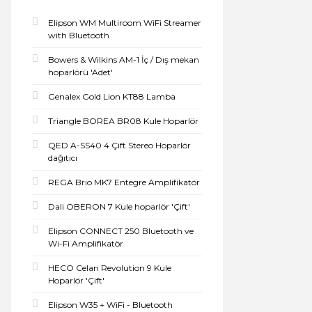
Elipson WM Multiroom WiFi Streamer
with Bluetooth
Bowers & Wilkins AM-1 İç / Dış mekan
hoparlörü 'Adet'
Genalex Gold Lion KT88 Lamba
Triangle BOREA BR08 Kule Hoparlör
QED A-SS40 4 Çift Stereo Hoparlör
dağıtıcı
REGA Brio MK7 Entegre Amplifikatör
Dali OBERON 7 Kule hoparlör 'Çift'
Elipson CONNECT 250 Bluetooth ve
Wi-Fi Amplifikatör
HECO Celan Revolution 9 Kule
Hoparlör 'Çift'
Elipson W35 + WiFi - Bluetooth