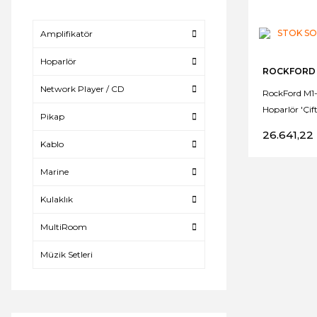
STOK S
Amplifikatör
Hoparlör
ROCKFORD
Network Player / CD
RockFord M1-
Hoparlör 'Çift
Pikap
26.641,22
Kablo
Marine
Kulaklık
MultiRoom
Müzik Setleri