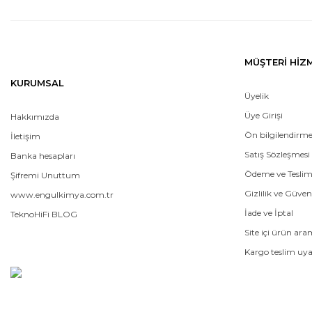
MÜŞTERİ HİZ
KURUMSAL
Üyelik
Üye Girişi
Hakkımızda
Ön bilgilendirm
İletişim
Satış Sözleşmesi
Banka hesapları
Ödeme ve Tesli
Şifremi Unuttum
Gizlilik ve Güven
www.engulkimya.com.tr
İade ve İptal
TeknoHiFi BLOG
Site içi ürün ar
Kargo teslim uya