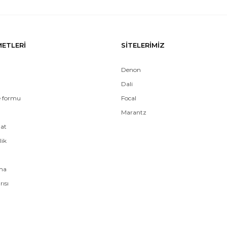
METLERİ
SİTELERİMİZ
Denon
Dali
e formu
Focal
Marantz
mat
lik
ama
rısı