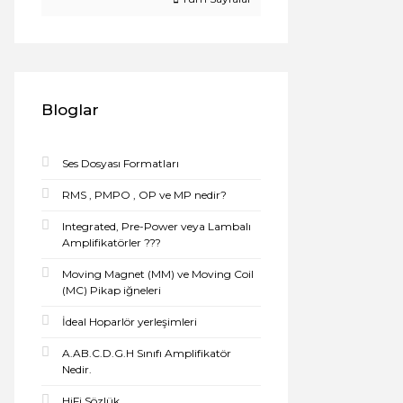
Bloglar
Ses Dosyası Formatları
RMS , PMPO , OP ve MP nedir?
Integrated, Pre-Power veya Lambalı
Amplifikatörler ???
Moving Magnet (MM) ve Moving Coil
(MC) Pikap iğneleri
İdeal Hoparlör yerleşimleri
A.AB.C.D.G.H Sınıfı Amplifikatör
Nedir.
HiFi Sözlük