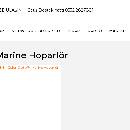
İZE ULAŞIN
Satış Destek hattı 0532 2827881
ÖR
NETWORK PLAYER / CD
PIKAP
KABLO
MARINE
Marine Hoparlör