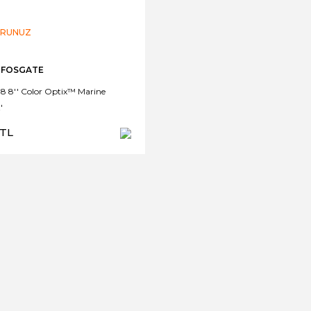
ORUNUZ
 FOSGATE
8 8'' Color Optix™ Marine
'
 TL