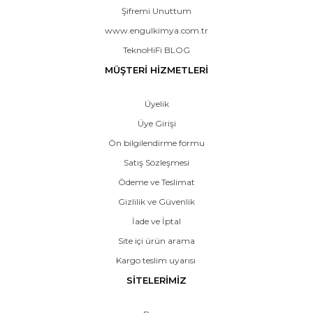
Şifremi Unuttum
www.engulkimya.com.tr
TeknoHiFi BLOG
MÜŞTERİ HİZMETLERİ
Üyelik
Üye Girişi
Ön bilgilendirme formu
Satış Sözleşmesi
Ödeme ve Teslimat
Gizlilik ve Güvenlik
İade ve İptal
Site içi ürün arama
Kargo teslim uyarısı
SİTELERİMİZ