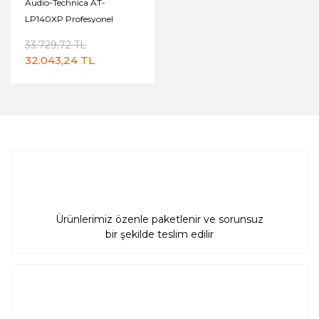
Audio-Technica AT-
LP140XP Profesyonel
Direct Drive Manuel Pikap
33.729,72 TL
32.043,24 TL
Ürünlerimiz özenle paketlenir ve sorunsuz
bir şekilde teslim edilir