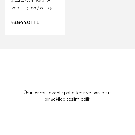
SpeakerCraft RS8Si 8''
(200mm) DVC/SST Dış
Mekan Kaya Hoparlör –
43.844,01 TL
Shale Brown
Ürünlerimiz özenle paketlenir ve sorunsuz
bir şekilde teslim edilir