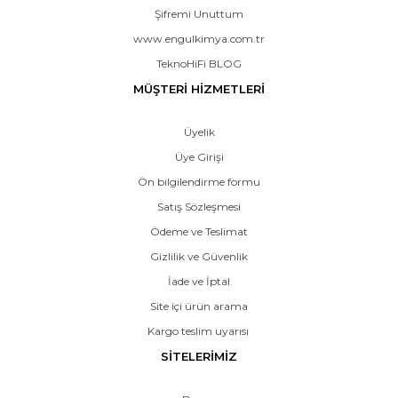
Şifremi Unuttum
www.engulkimya.com.tr
TeknoHiFi BLOG
MÜŞTERİ HİZMETLERİ
Üyelik
Üye Girişi
Ön bilgilendirme formu
Satış Sözleşmesi
Ödeme ve Teslimat
Gizlilik ve Güvenlik
İade ve İptal
Site içi ürün arama
Kargo teslim uyarısı
SİTELERİMİZ