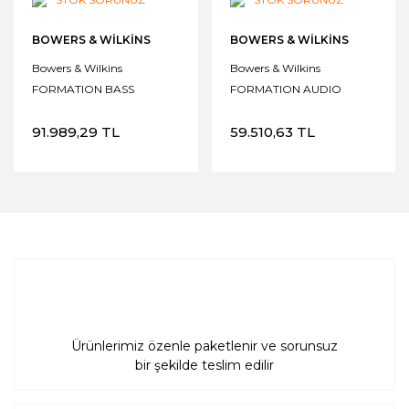
BOWERS & WILKINS
BOWERS & WILKINS
Bowers & Wilkins
Bowers & Wilkins
FORMATION BASS
FORMATION AUDIO
Kablosuz Subwoofer
Network Streaming
91.989,29 TL
59.510,63 TL
Ürünlerimiz özenle paketlenir ve sorunsuz
bir şekilde teslim edilir