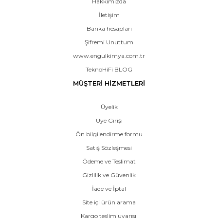
Hakkımızda
İletişim
Banka hesapları
Şifremi Unuttum
www.engulkimya.com.tr
TeknoHiFi BLOG
MÜŞTERİ HİZMETLERİ
Üyelik
Üye Girişi
Ön bilgilendirme formu
Satış Sözleşmesi
Ödeme ve Teslimat
Gizlilik ve Güvenlik
İade ve İptal
Site içi ürün arama
Kargo teslim uyarısı