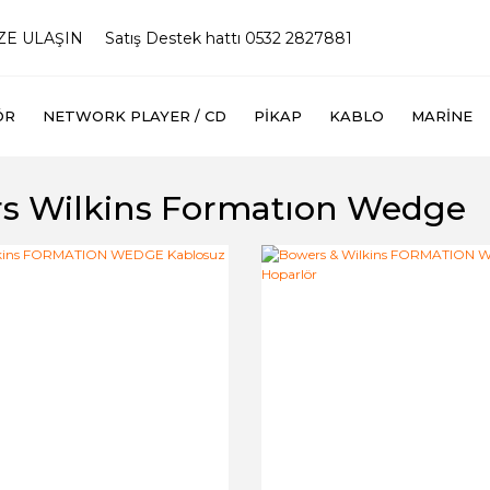
İZE ULAŞIN
Satış Destek hattı 0532 2827881
ÖR
NETWORK PLAYER / CD
PIKAP
KABLO
MARINE
s Wilkins Formatıon Wedge