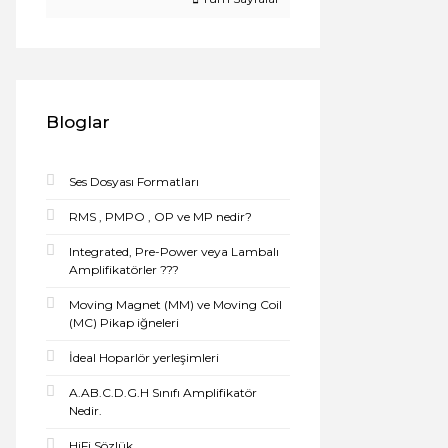
Bloglar
Ses Dosyası Formatları
RMS , PMPO , OP ve MP nedir?
Integrated, Pre-Power veya Lambalı
Amplifikatörler ???
Moving Magnet (MM) ve Moving Coil
(MC) Pikap iğneleri
İdeal Hoparlör yerleşimleri
A.AB.C.D.G.H Sınıfı Amplifikatör
Nedir.
HiFi Sözlük