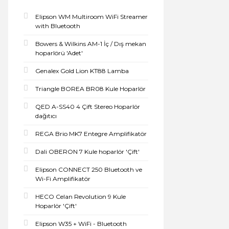
Elipson WM Multiroom WiFi Streamer
with Bluetooth
Bowers & Wilkins AM-1 İç / Dış mekan
hoparlörü 'Adet'
Genalex Gold Lion KT88 Lamba
Triangle BOREA BR08 Kule Hoparlör
QED A-SS40 4 Çift Stereo Hoparlör
dağıtıcı
REGA Brio MK7 Entegre Amplifikatör
Dali OBERON 7 Kule hoparlör 'Çift'
Elipson CONNECT 250 Bluetooth ve
Wi-Fi Amplifikatör
HECO Celan Revolution 9 Kule
Hoparlör 'Çift'
Elipson W35 + WiFi - Bluetooth