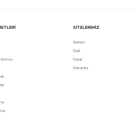
METLERİ
SİTELERİMİZ
Denon
Dali
e formu
Focal
Marantz
mat
lik
ama
rısı