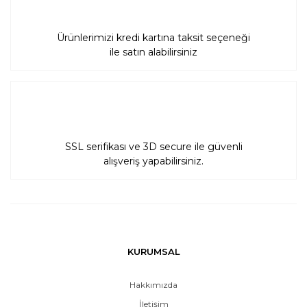
Tavan içi / Duvar
Ürünlerimizi kredi kartına taksit seçeneği
içi Hoparlörler
ile satın alabilirsiniz
Bahçe
Hoparlörleri
Architettura
Sonora
SSL serifikası ve 3D secure ile güvenli
alışveriş yapabilirsiniz.
Çıplak Hoparlör
Hoparlör
Aksesuarları
Slim Hoparlörler
KURUMSAL
THX Hoparlör
Hakkımızda
İletişim