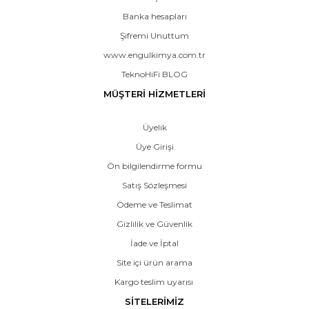
Banka hesapları
Şifremi Unuttum
www.engulkimya.com.tr
TeknoHiFi BLOG
MÜŞTERİ HİZMETLERİ
Üyelik
Üye Girişi
Ön bilgilendirme formu
Satış Sözleşmesi
Ödeme ve Teslimat
Gizlilik ve Güvenlik
İade ve İptal
Site içi ürün arama
Kargo teslim uyarısı
SİTELERİMİZ