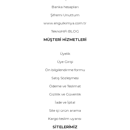
Banka hesapları
Şifremi Unuttum
www.engulkimya.com.tr
TeknoHiFi BLOG
MÜŞTERİ HİZMETLERİ
Üyelik
Üye Girişi
Ön bilgilendirme formu
Satış Sözleşmesi
Ödeme ve Teslimat
Gizlilik ve Güvenlik
İade ve İptal
Site içi ürün arama
Kargo teslim uyarısı
SİTELERİMİZ