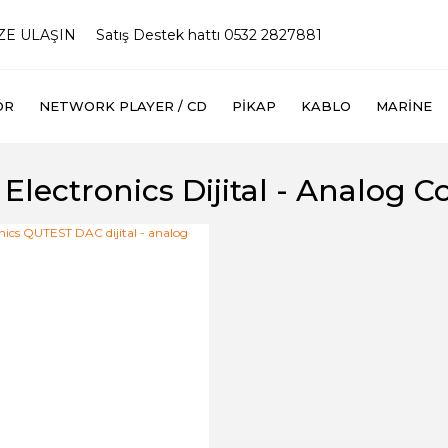
İZE ULAŞIN
Satış Destek hattı 0532 2827881
ÖR
NETWORK PLAYER / CD
PIKAP
KABLO
MARINE
Electronics Dijital - Analog C