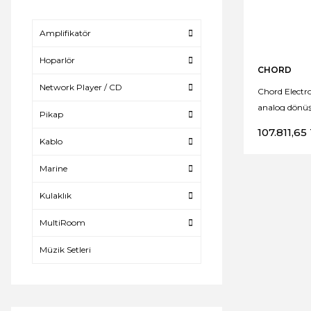
Amplifikatör
Hoparlör
CHORD
Network Player / CD
Chord Electr
analog dönü
Pikap
107.811,65
Kablo
Marine
Kulaklık
MultiRoom
Müzik Setleri