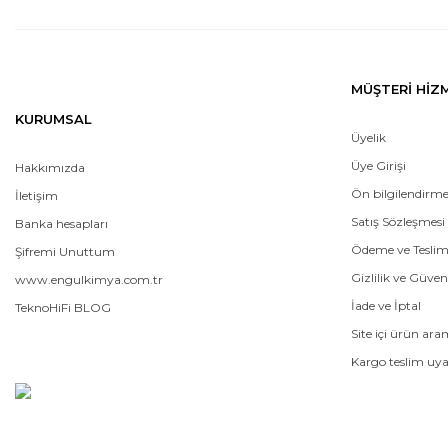
MÜŞTERİ HİZ
KURUMSAL
Üyelik
Üye Girişi
Hakkımızda
Ön bilgilendirm
İletişim
Satış Sözleşmesi
Banka hesapları
Ödeme ve Tesli
Şifremi Unuttum
Gizlilik ve Güven
www.engulkimya.com.tr
İade ve İptal
TeknoHiFi BLOG
Site içi ürün ar
Kargo teslim uya