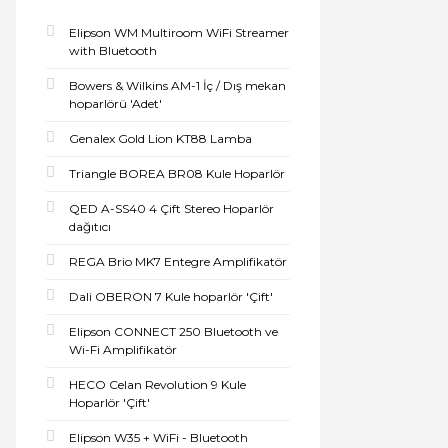
Elipson WM Multiroom WiFi Streamer
with Bluetooth
Bowers & Wilkins AM-1 İç / Dış mekan
hoparlörü 'Adet'
Genalex Gold Lion KT88 Lamba
Triangle BOREA BR08 Kule Hoparlör
QED A-SS40 4 Çift Stereo Hoparlör
dağıtıcı
REGA Brio MK7 Entegre Amplifikatör
Dali OBERON 7 Kule hoparlör 'Çift'
Elipson CONNECT 250 Bluetooth ve
Wi-Fi Amplifikatör
HECO Celan Revolution 9 Kule
Hoparlör 'Çift'
Elipson W35 + WiFi - Bluetooth