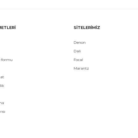
METLERİ
SİTELERİMİZ
Denon
Dali
e formu
Focal
Marantz
mat
lik
ama
rısı