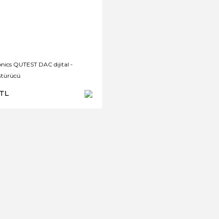
onics QUTEST DAC dijital -
ştürücü
 TL