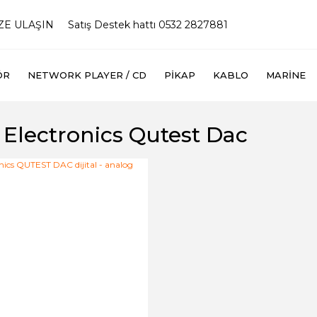
İZE ULAŞIN
Satış Destek hattı 0532 2827881
ÖR
NETWORK PLAYER / CD
PIKAP
KABLO
MARINE
Electronics Qutest Dac