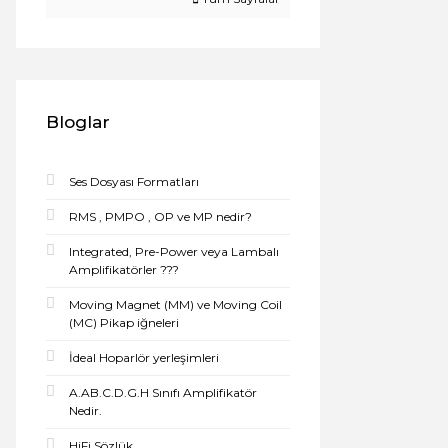
Bloglar
Ses Dosyası Formatları
RMS , PMPO , OP ve MP nedir?
Integrated, Pre-Power veya Lambalı
Amplifikatörler ???
Moving Magnet (MM) ve Moving Coil
(MC) Pikap iğneleri
İdeal Hoparlör yerleşimleri
A.AB.C.D.G.H Sınıfı Amplifikatör
Nedir.
HiFi Sözlük