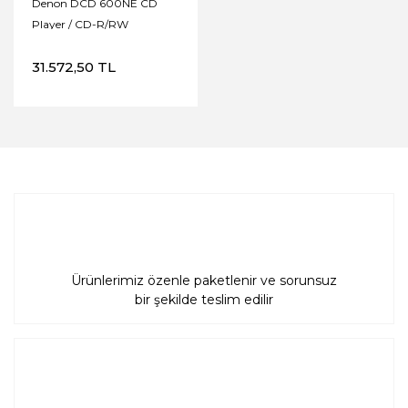
Denon DCD 600NE CD
Player / CD-R/RW
31.572,50 TL
Ürünlerimiz özenle paketlenir ve sorunsuz
bir şekilde teslim edilir