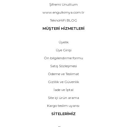
Şifremi Unuttum
www.engulkimya.com.tr
TeknoHiFi BLOG
MÜŞTERİ HİZMETLERİ
Üyelik
Üye Girişi
Ön bilgilendirme formu
Satış Sözleşmesi
Ödeme ve Teslimat
Gizlilik ve Güvenlik
İade ve İptal
Site içi ürün arama
Kargo teslim uyarısı
SİTELERİMİZ