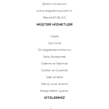
Şifremi Unuttum
www.engulkimya.com.tr
TeknoHiFi BLOG
MÜŞTERİ HİZMETLERİ
Üyelik
Üye Girişi
Ön bilgilendirme formu
Satış Sözleşmesi
Ödeme ve Teslimat
Gizlilik ve Güvenlik
İade ve İptal
Site içi ürün arama
Kargo teslim uyarısı
SİTELERİMİZ