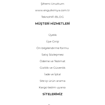
Şifremi Unuttum
www.engulkimya.com.tr
TeknoHiFi BLOG
MÜŞTERİ HİZMETLERİ
Üyelik
Üye Girişi
Ön bilgilendirme formu
Satış Sözleşmesi
Ödeme ve Teslimat
Gizlilik ve Güvenlik
İade ve İptal
Site içi ürün arama
Kargo teslim uyarısı
SİTELERİMİZ