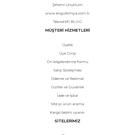
Şifremi Unuttum
www.engulkimya.com.tr
TeknoHiFi BLOG
MÜŞTERİ HİZMETLERİ
Üyelik
Üye Girişi
Ön bilgilendirme formu
Satış Sözleşmesi
Ödeme ve Teslimat
Gizlilik ve Güvenlik
İade ve İptal
Site içi ürün arama
Kargo teslim uyarısı
SİTELERİMİZ