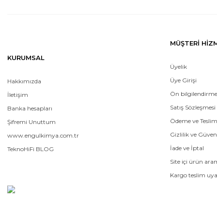
MÜŞTERİ HİZ
KURUMSAL
Üyelik
Üye Girişi
Hakkımızda
Ön bilgilendirm
İletişim
Satış Sözleşmesi
Banka hesapları
Ödeme ve Tesli
Şifremi Unuttum
Gizlilik ve Güven
www.engulkimya.com.tr
İade ve İptal
TeknoHiFi BLOG
Site içi ürün ar
Kargo teslim uya