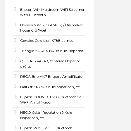
Elipson WM Multiroom WiFi Streamer
with Bluetooth
Bowers & Wilkins AM-1 İç / Dış mekan
hoparlörü 'Adet'
Genalex Gold Lion KT88 Lamba
Triangle BOREA BR08 Kule Hoparlör
QED A-SS40 4 Çift Stereo Hoparlör
dağıtıcı
REGA Brio MK7 Entegre Amplifikatör
Dali OBERON 7 Kule hoparlör 'Çift'
Elipson CONNECT 250 Bluetooth ve
Wi-Fi Amplifikatör
HECO Celan Revolution 9 Kule
Hoparlör 'Çift'
Elipson W35 + WiFi - Bluetooth