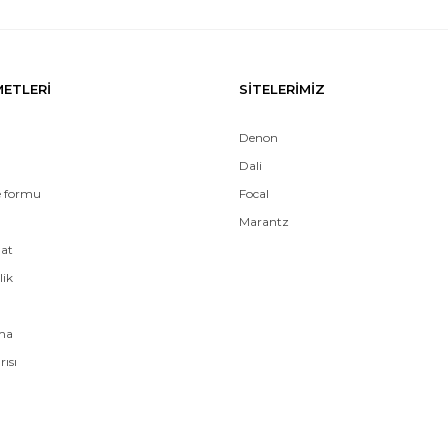
METLERİ
SİTELERİMİZ
Denon
Dali
e formu
Focal
Marantz
mat
lik
ama
rısı