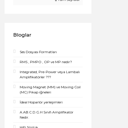
Bloglar
Ses Dosyası Formatları
RMS , PMPO , OP ve MP nedir?
Integrated, Pre-Power veya Lambalı
Amplifikatörler ???
Moving Magnet (MM) ve Moving Coil
(MC) Pikap iğneleri
İdeal Hoparlör yerleşimleri
A.AB.C.D.G.H Sınıfı Amplifikatör
Nedir.
HiFi Sözlük