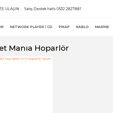
İZE ULAŞIN
Satış Destek hattı 0532 2827881
ÖR
NETWORK PLAYER / CD
PIKAP
KABLO
MARINE
et Manıa Hoparlör