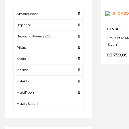
STOK S
Amplifikatör
Hoparlör
DEVIALET
Network Player / CD
Devialet MANI
'Siyah'
Pikap
83.759,05
Kablo
Marine
Kulaklık
MultiRoom
Müzik Setleri