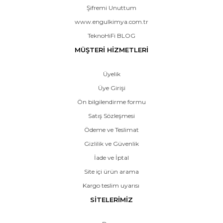
Şifremi Unuttum
www.engulkimya.com.tr
TeknoHiFi BLOG
MÜŞTERİ HİZMETLERİ
Üyelik
Üye Girişi
Ön bilgilendirme formu
Satış Sözleşmesi
Ödeme ve Teslimat
Gizlilik ve Güvenlik
İade ve İptal
Site içi ürün arama
Kargo teslim uyarısı
SİTELERİMİZ