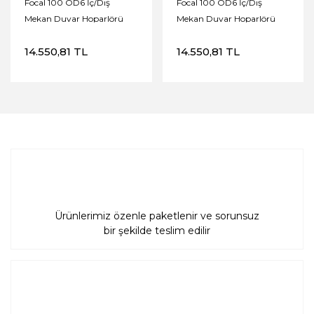
Focal 100 OD6 İç/Dış
Focal 100 OD6 İç/Dış
Mekan Duvar Hoparlörü
Mekan Duvar Hoparlörü
'Siyah' 'Adet'
'Adet'
14.550,81 TL
14.550,81 TL
Ürünlerimiz özenle paketlenir ve sorunsuz
bir şekilde teslim edilir