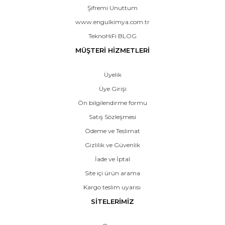
Şifremi Unuttum
www.engulkimya.com.tr
TeknoHiFi BLOG
MÜŞTERİ HİZMETLERİ
Üyelik
Üye Girişi
Ön bilgilendirme formu
Satış Sözleşmesi
Ödeme ve Teslimat
Gizlilik ve Güvenlik
İade ve İptal
Site içi ürün arama
Kargo teslim uyarısı
SİTELERİMİZ