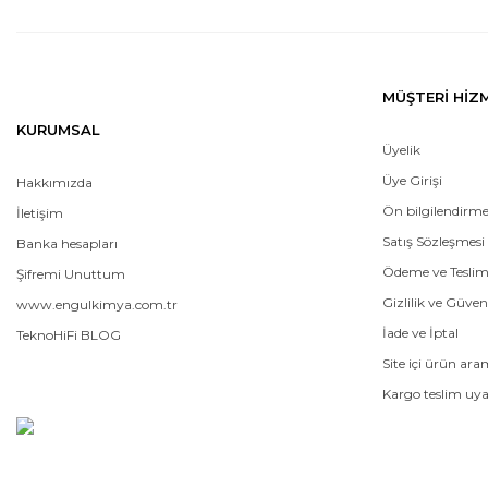
MÜŞTERİ HİZ
KURUMSAL
Üyelik
Üye Girişi
Hakkımızda
Ön bilgilendirm
İletişim
Satış Sözleşmesi
Banka hesapları
Ödeme ve Tesli
Şifremi Unuttum
Gizlilik ve Güven
www.engulkimya.com.tr
İade ve İptal
TeknoHiFi BLOG
Site içi ürün ar
Kargo teslim uya