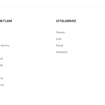
METLERİ
SİTELERİMİZ
Denon
Dali
e formu
Focal
Marantz
mat
lik
ama
rısı