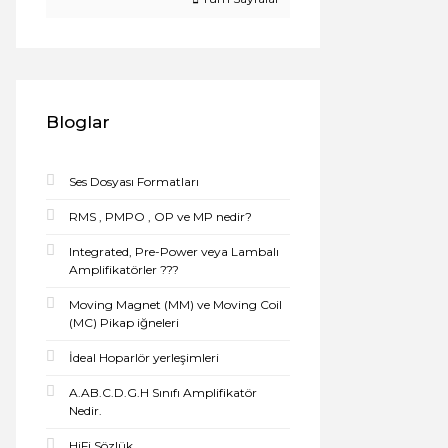
Bloglar
Ses Dosyası Formatları
RMS , PMPO , OP ve MP nedir?
Integrated, Pre-Power veya Lambalı
Amplifikatörler ???
Moving Magnet (MM) ve Moving Coil
(MC) Pikap iğneleri
İdeal Hoparlör yerleşimleri
A.AB.C.D.G.H Sınıfı Amplifikatör
Nedir.
HiFi Sözlük