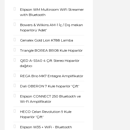
Elipson WM Multiroom WiFi Streamer
with Bluetooth
Bowers & Wilkins AM-1 İç / Dış mekan
hoparlörü 'Adet'
Genalex Gold Lion KT88 Lamba
Triangle BOREA BR08 Kule Hoparlör
QED A-SS40 4 Çift Stereo Hoparlör
dağıtıcı
REGA Brio MK7 Entegre Amplifikatör
Dali OBERON 7 Kule hoparlör 'Çift'
Elipson CONNECT 250 Bluetooth ve
Wi-Fi Amplifikatör
HECO Celan Revolution 9 Kule
Hoparlör 'Çift'
Elipson W35 + WiFi - Bluetooth