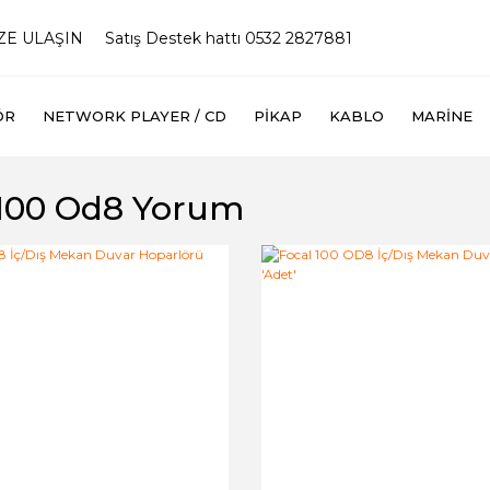
İZE ULAŞIN
Satış Destek hattı 0532 2827881
ÖR
NETWORK PLAYER / CD
PIKAP
KABLO
MARINE
 100 Od8 Yorum