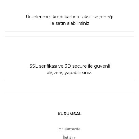
Tavan içi / Duvar
Ürünlerimizi kredi kartına taksit seçeneği
içi Hoparlörler
ile satın alabilirsiniz
Bahçe
Hoparlörleri
Architettura
Sonora
SSL serifikası ve 3D secure ile güvenli
alışveriş yapabilirsiniz.
Çıplak Hoparlör
Hoparlör
Aksesuarları
Slim Hoparlörler
KURUMSAL
THX Hoparlör
Hakkımızda
İletişim