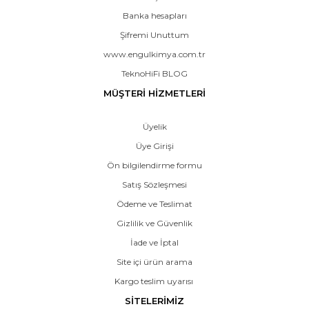
Banka hesapları
Şifremi Unuttum
www.engulkimya.com.tr
TeknoHiFi BLOG
MÜŞTERİ HİZMETLERİ
Üyelik
Üye Girişi
Ön bilgilendirme formu
Satış Sözleşmesi
Ödeme ve Teslimat
Gizlilik ve Güvenlik
İade ve İptal
Site içi ürün arama
Kargo teslim uyarısı
SİTELERİMİZ