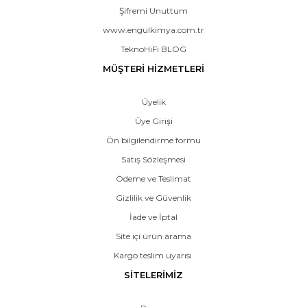
Şifremi Unuttum
www.engulkimya.com.tr
TeknoHiFi BLOG
MÜŞTERİ HİZMETLERİ
Üyelik
Üye Girişi
Ön bilgilendirme formu
Satış Sözleşmesi
Ödeme ve Teslimat
Gizlilik ve Güvenlik
İade ve İptal
Site içi ürün arama
Kargo teslim uyarısı
SİTELERİMİZ