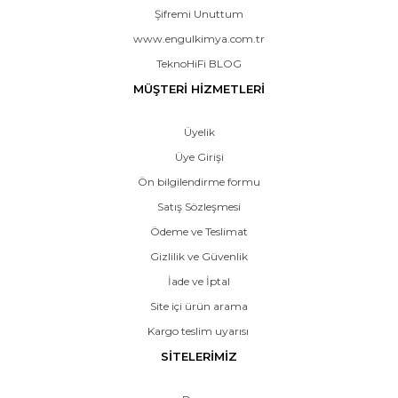
Şifremi Unuttum
www.engulkimya.com.tr
TeknoHiFi BLOG
MÜŞTERİ HİZMETLERİ
Üyelik
Üye Girişi
Ön bilgilendirme formu
Satış Sözleşmesi
Ödeme ve Teslimat
Gizlilik ve Güvenlik
İade ve İptal
Site içi ürün arama
Kargo teslim uyarısı
SİTELERİMİZ