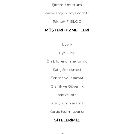
Şifremi Unuttum
www.engulkimya.com.tr
TeknoHiFi BLOG
MÜŞTERİ HİZMETLERİ
Üyelik
Üye Girişi
Ön bilgilendirme formu
Satış Sözleşmesi
Ödeme ve Teslimat
Gizlilik ve Güvenlik
İade ve İptal
Site içi ürün arama
Kargo teslim uyarısı
SİTELERİMİZ