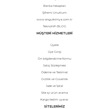
Banka hesapları
Şifremi Unuttum
www.engulkimya.com.tr
TeknoHiFi BLOG
MÜŞTERİ HİZMETLERİ
Üyelik
Üye Girişi
Ön bilgilendirme formu
Satış Sözleşmesi
Ödeme ve Teslimat
Gizlilik ve Güvenlik
İade ve İptal
Site içi ürün arama
Kargo teslim uyarısı
SİTELERİMİZ