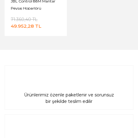
JBL Control 88M Mantar
Peysaj Hoparlörü
71.360,40 TL
49.952,28 TL
Ürünlerimiz özenle paketlenir ve sorunsuz
bir şekilde teslim edilir