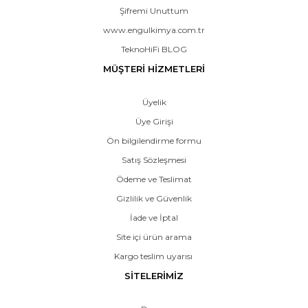
Şifremi Unuttum
www.engulkimya.com.tr
TeknoHiFi BLOG
MÜŞTERİ HİZMETLERİ
Üyelik
Üye Girişi
Ön bilgilendirme formu
Satış Sözleşmesi
Ödeme ve Teslimat
Gizlilik ve Güvenlik
İade ve İptal
Site içi ürün arama
Kargo teslim uyarısı
SİTELERİMİZ