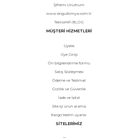
Şifremi Unuttum
www.engulkimya.com.tr
TeknoHiFi BLOG
MÜŞTERİ HİZMETLERİ
Üyelik
Üye Girişi
Ön bilgilendirme formu
Satış Sözleşmesi
Ödeme ve Teslimat
Gizlilik ve Güvenlik
İade ve İptal
Site içi ürün arama
Kargo teslim uyarısı
SİTELERİMİZ