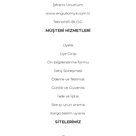
Şifremi Unuttum
www.engulkimya.com.tr
TeknoHiFi BLOG
MÜŞTERİ HİZMETLERİ
Üyelik
Üye Girişi
Ön bilgilendirme formu
Satış Sözleşmesi
Ödeme ve Teslimat
Gizlilik ve Güvenlik
İade ve İptal
Site içi ürün arama
Kargo teslim uyarısı
SİTELERİMİZ