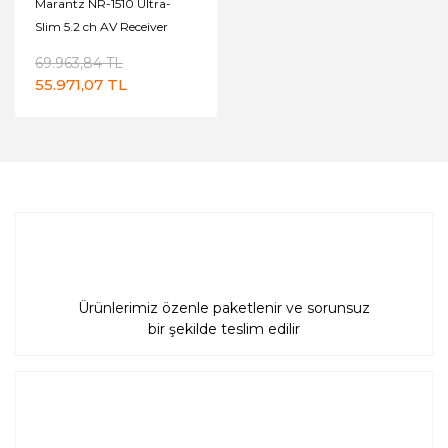
Marantz NR-1510 Ultra-
Slim 5.2 ch AV Receiver
69.963,84 TL
55.971,07 TL
Ürünlerimiz özenle paketlenir ve sorunsuz
bir şekilde teslim edilir