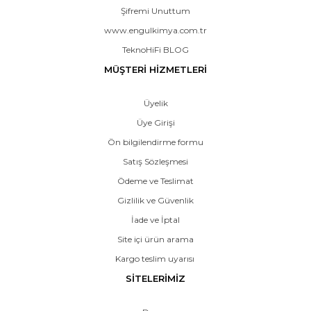
Şifremi Unuttum
www.engulkimya.com.tr
TeknoHiFi BLOG
MÜŞTERİ HİZMETLERİ
Üyelik
Üye Girişi
Ön bilgilendirme formu
Satış Sözleşmesi
Ödeme ve Teslimat
Gizlilik ve Güvenlik
İade ve İptal
Site içi ürün arama
Kargo teslim uyarısı
SİTELERİMİZ