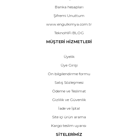
Banka hesapları
Şifremi Unuttum
www.engulkimya.com.tr
TeknoHiFi BLOG
MÜŞTERİ HİZMETLERİ
Üyelik
Üye Girişi
Ön bilgilendirme formu
Satış Sözleşmesi
Ödeme ve Teslimat
Gizlilik ve Güvenlik
İade ve İptal
Site içi ürün arama
Kargo teslim uyarısı
SİTELERİMİZ