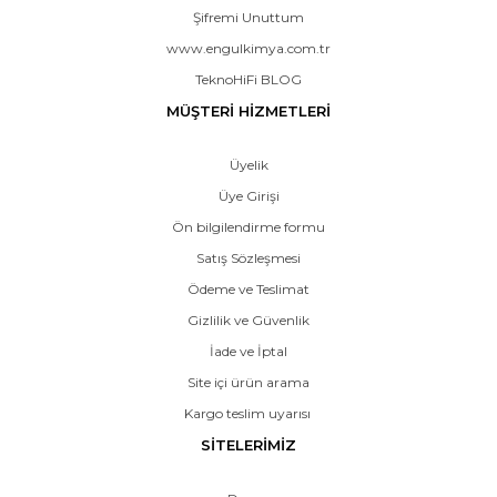
Şifremi Unuttum
www.engulkimya.com.tr
TeknoHiFi BLOG
MÜŞTERİ HİZMETLERİ
Üyelik
Üye Girişi
Ön bilgilendirme formu
Satış Sözleşmesi
Ödeme ve Teslimat
Gizlilik ve Güvenlik
İade ve İptal
Site içi ürün arama
Kargo teslim uyarısı
SİTELERİMİZ