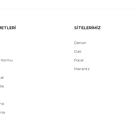
METLERİ
SİTELERİMİZ
Denon
Dali
e formu
Focal
Marantz
mat
lik
ama
rısı