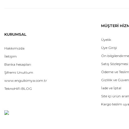
MÜŞTERİ HİZ
KURUMSAL
Üyelik
Üye Girişi
Hakkımızda
Ön bilgilendirm
İletişim
Satış Sözleşmesi
Banka hesapları
Ödeme ve Tesli
Şifremi Unuttum
Gizlilik ve Güven
www.engulkimya.com.tr
İade ve İptal
TeknoHiFi BLOG
Site içi ürün ar
Kargo teslim uya