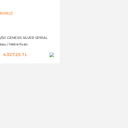
ORUNUZ
50 GENESIS SILVER SPIRAL
osu / Metre fiyatı
4.327,25 TL