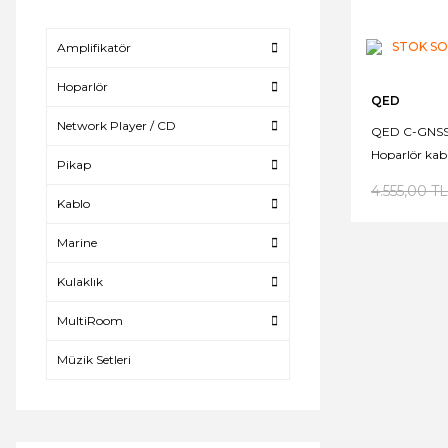
STOK S
Amplifikatör
Hoparlör
QED
Network Player / CD
QED C-GNSS/
Hoparlör kabl
Pikap
4.555,00 TL
Kablo
Marine
Kulaklık
MultiRoom
Müzik Setleri