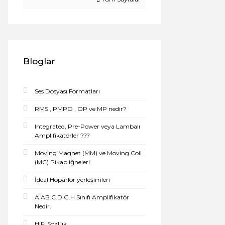
Bloglar
Ses Dosyası Formatları
RMS , PMPO , OP ve MP nedir?
Integrated, Pre-Power veya Lambalı
Amplifikatörler ???
Moving Magnet (MM) ve Moving Coil
(MC) Pikap iğneleri
İdeal Hoparlör yerleşimleri
A.AB.C.D.G.H Sınıfı Amplifikatör
Nedir.
HiFi Sözlük