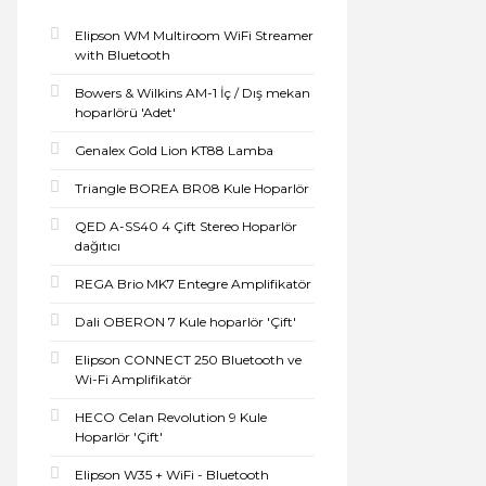
Elipson WM Multiroom WiFi Streamer
with Bluetooth
Bowers & Wilkins AM-1 İç / Dış mekan
hoparlörü 'Adet'
Genalex Gold Lion KT88 Lamba
Triangle BOREA BR08 Kule Hoparlör
QED A-SS40 4 Çift Stereo Hoparlör
dağıtıcı
REGA Brio MK7 Entegre Amplifikatör
Dali OBERON 7 Kule hoparlör 'Çift'
Elipson CONNECT 250 Bluetooth ve
Wi-Fi Amplifikatör
HECO Celan Revolution 9 Kule
Hoparlör 'Çift'
Elipson W35 + WiFi - Bluetooth