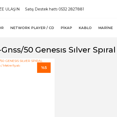
İZE ULAŞIN
Satış Destek hattı 0532 2827881
ÖR
NETWORK PLAYER / CD
PIKAP
KABLO
MARINE
Gnss/50 Genesıs Sılver Spıral
%5