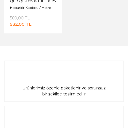
QED QE-1325 X-TUBE XT25
Hoparlör Kablosu / Metre
Fiyatı
560,00 TL
532,00 TL
Ürünlerimiz özenle paketlenir ve sorunsuz
bir şekilde teslim edilir