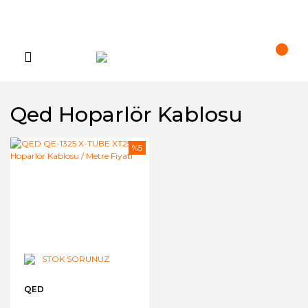
Qed Hoparlör Kablosu
%5
STOK SORUNUZ
QED