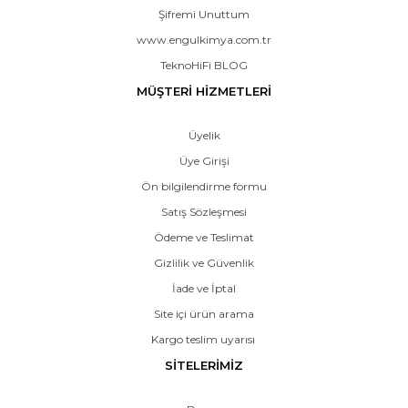
Şifremi Unuttum
www.engulkimya.com.tr
TeknoHiFi BLOG
MÜŞTERİ HİZMETLERİ
Üyelik
Üye Girişi
Ön bilgilendirme formu
Satış Sözleşmesi
Ödeme ve Teslimat
Gizlilik ve Güvenlik
İade ve İptal
Site içi ürün arama
Kargo teslim uyarısı
SİTELERİMİZ