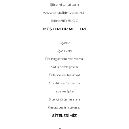
Şifremi Unuttum
www.engulkimya.com.tr
TeknoHiFi BLOG
MÜŞTERİ HİZMETLERİ
Üyelik
Üye Girişi
Ön bilgilendirme formu
Satış Sözleşmesi
Ödeme ve Teslimat
Gizlilik ve Güvenlik
İade ve İptal
Site içi ürün arama
Kargo teslim uyarısı
SİTELERİMİZ