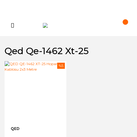
Qed Qe-1462 Xt-25
%5
QED