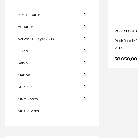
Amplifikatör
Hoparlör
ROCKFORD
Network Player / CD
RockFord M2D
'Adet'
Pikap
38.058,88
Kablo
Marine
Kulaklık
MultiRoom
Müzik Setleri