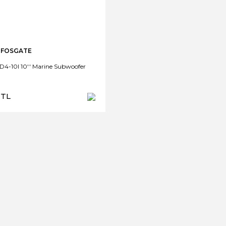
 FOSGATE
4-10I 10'' Marine Subwoofer
 TL