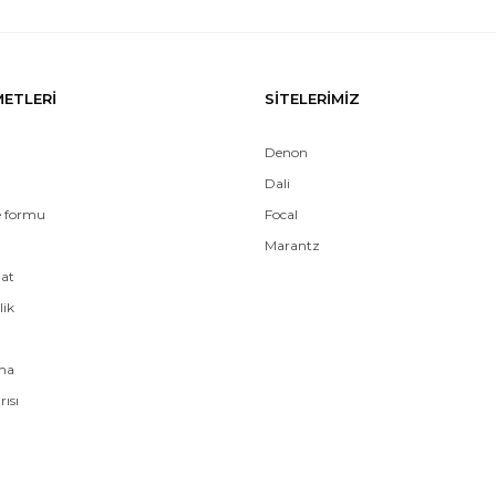
METLERİ
SİTELERİMİZ
Denon
Dali
e formu
Focal
Marantz
mat
lik
ama
rısı