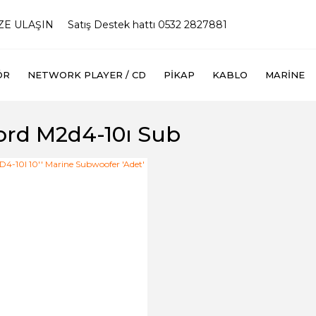
İZE ULAŞIN
Satış Destek hattı 0532 2827881
ÖR
NETWORK PLAYER / CD
PIKAP
KABLO
MARINE
ord M2d4-10ı Sub