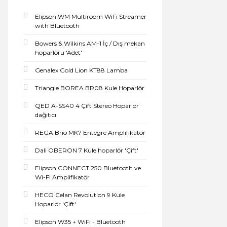
Elipson WM Multiroom WiFi Streamer
with Bluetooth
Bowers & Wilkins AM-1 İç / Dış mekan
hoparlörü 'Adet'
Genalex Gold Lion KT88 Lamba
Triangle BOREA BR08 Kule Hoparlör
QED A-SS40 4 Çift Stereo Hoparlör
dağıtıcı
REGA Brio MK7 Entegre Amplifikatör
Dali OBERON 7 Kule hoparlör 'Çift'
Elipson CONNECT 250 Bluetooth ve
Wi-Fi Amplifikatör
HECO Celan Revolution 9 Kule
Hoparlör 'Çift'
Elipson W35 + WiFi - Bluetooth