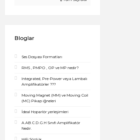
Bloglar
Ses Dosyası Formatları
RMS , PMPO , OP ve MP nedir?
Integrated, Pre-Power veya Lambalı
Amplifikatörler ???
Moving Magnet (MM) ve Moving Coil
(MC) Pikap iğneleri
İdeal Hoparlör yerleşimleri
A.AB.C.D.G.H Sınıfı Amplifikatör
Nedir.
HiFi Sözlük