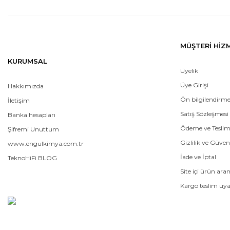
MÜŞTERİ HİZ
KURUMSAL
Üyelik
Üye Girişi
Hakkımızda
Ön bilgilendirm
İletişim
Satış Sözleşmesi
Banka hesapları
Ödeme ve Tesli
Şifremi Unuttum
Gizlilik ve Güven
www.engulkimya.com.tr
İade ve İptal
TeknoHiFi BLOG
Site içi ürün ar
Kargo teslim uya