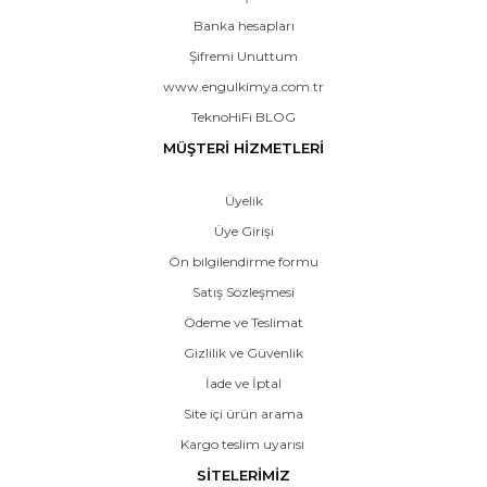
Banka hesapları
Şifremi Unuttum
www.engulkimya.com.tr
TeknoHiFi BLOG
MÜŞTERİ HİZMETLERİ
Üyelik
Üye Girişi
Ön bilgilendirme formu
Satış Sözleşmesi
Ödeme ve Teslimat
Gizlilik ve Güvenlik
İade ve İptal
Site içi ürün arama
Kargo teslim uyarısı
SİTELERİMİZ