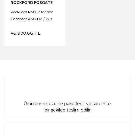
ROCKFORD FOSGATE
RockFord PMX-2 Marine
Compact AM / FM / WB
Dijital Medya Alıcısı 2.7
49.970,66 TL
''Ekran
Ürünlerimiz özenle paketlenir ve sorunsuz
bir şekilde teslim edilir