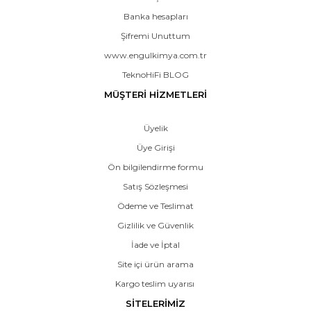
Banka hesapları
Şifremi Unuttum
www.engulkimya.com.tr
TeknoHiFi BLOG
MÜŞTERİ HİZMETLERİ
Üyelik
Üye Girişi
Ön bilgilendirme formu
Satış Sözleşmesi
Ödeme ve Teslimat
Gizlilik ve Güvenlik
İade ve İptal
Site içi ürün arama
Kargo teslim uyarısı
SİTELERİMİZ