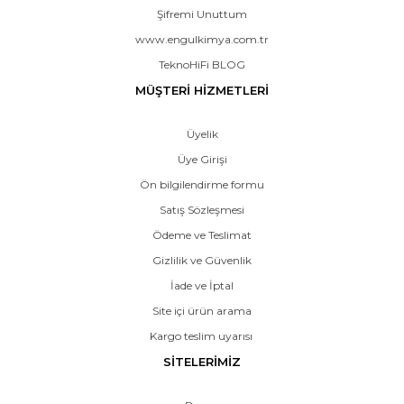
Şifremi Unuttum
www.engulkimya.com.tr
TeknoHiFi BLOG
MÜŞTERİ HİZMETLERİ
Üyelik
Üye Girişi
Ön bilgilendirme formu
Satış Sözleşmesi
Ödeme ve Teslimat
Gizlilik ve Güvenlik
İade ve İptal
Site içi ürün arama
Kargo teslim uyarısı
SİTELERİMİZ