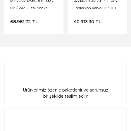
RockFord PMX-8BB AM ​​/
RockFord PMX-8DH Tam
FM / WP Dijital Medya
Fonksiyon Kablolu 5 ''TFT
Alıcısı
Ekran Kafası
68.981,72 TL
40.913,30 TL
Ürünlerimiz özenle paketlenir ve sorunsuz
bir şekilde teslim edilir