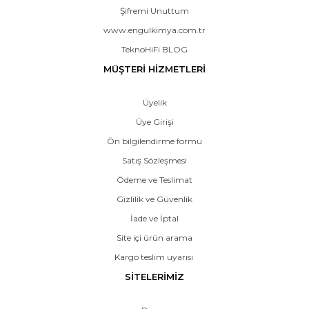
Şifremi Unuttum
www.engulkimya.com.tr
TeknoHiFi BLOG
MÜŞTERİ HİZMETLERİ
Üyelik
Üye Girişi
Ön bilgilendirme formu
Satış Sözleşmesi
Ödeme ve Teslimat
Gizlilik ve Güvenlik
İade ve İptal
Site içi ürün arama
Kargo teslim uyarısı
SİTELERİMİZ