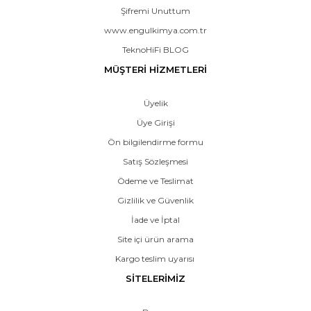
Şifremi Unuttum
www.engulkimya.com.tr
TeknoHiFi BLOG
MÜŞTERİ HİZMETLERİ
Üyelik
Üye Girişi
Ön bilgilendirme formu
Satış Sözleşmesi
Ödeme ve Teslimat
Gizlilik ve Güvenlik
İade ve İptal
Site içi ürün arama
Kargo teslim uyarısı
SİTELERİMİZ