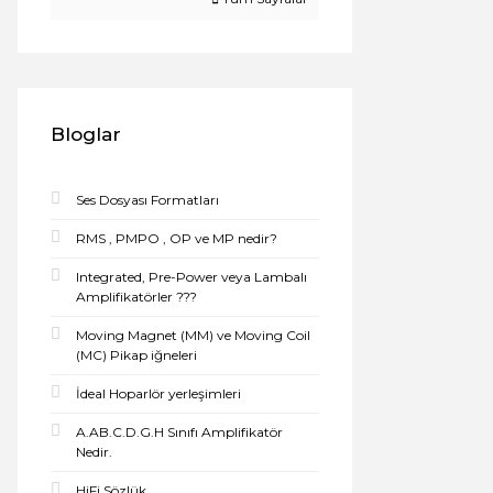
Bloglar
Ses Dosyası Formatları
RMS , PMPO , OP ve MP nedir?
Integrated, Pre-Power veya Lambalı
Amplifikatörler ???
Moving Magnet (MM) ve Moving Coil
(MC) Pikap iğneleri
İdeal Hoparlör yerleşimleri
A.AB.C.D.G.H Sınıfı Amplifikatör
Nedir.
HiFi Sözlük