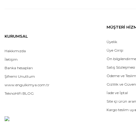
MÜŞTERİ HİZ
KURUMSAL
Üyelik
Üye Girişi
Hakkımızda
Ön bilgilendirm
İletişim
Satış Sözleşmesi
Banka hesapları
Ödeme ve Tesli
Şifremi Unuttum
Gizlilik ve Güven
www.engulkimya.com.tr
İade ve İptal
TeknoHiFi BLOG
Site içi ürün ar
Kargo teslim uya