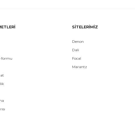
METLERİ
SİTELERİMİZ
Denon
Dali
e formu
Focal
Marantz
mat
lik
ama
rısı