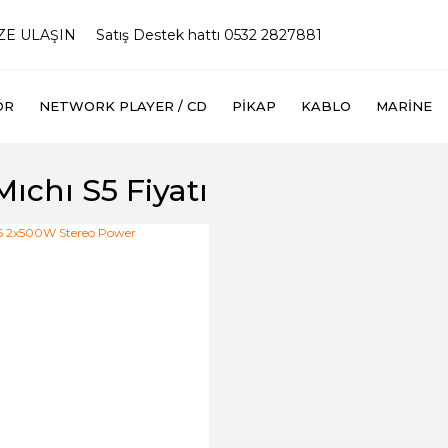
İZE ULAŞIN
Satış Destek hattı 0532 2827881
ÖR
NETWORK PLAYER / CD
PIKAP
KABLO
MARINE
Mıchı S5 Fiyatı