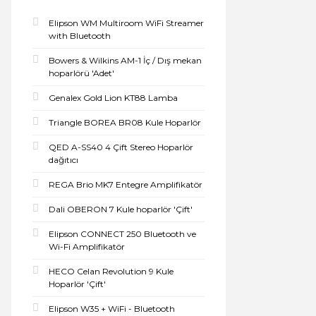
Elipson WM Multiroom WiFi Streamer
with Bluetooth
Bowers & Wilkins AM-1 İç / Dış mekan
hoparlörü 'Adet'
Genalex Gold Lion KT88 Lamba
Triangle BOREA BR08 Kule Hoparlör
QED A-SS40 4 Çift Stereo Hoparlör
dağıtıcı
REGA Brio MK7 Entegre Amplifikatör
Dali OBERON 7 Kule hoparlör 'Çift'
Elipson CONNECT 250 Bluetooth ve
Wi-Fi Amplifikatör
HECO Celan Revolution 9 Kule
Hoparlör 'Çift'
Elipson W35 + WiFi - Bluetooth