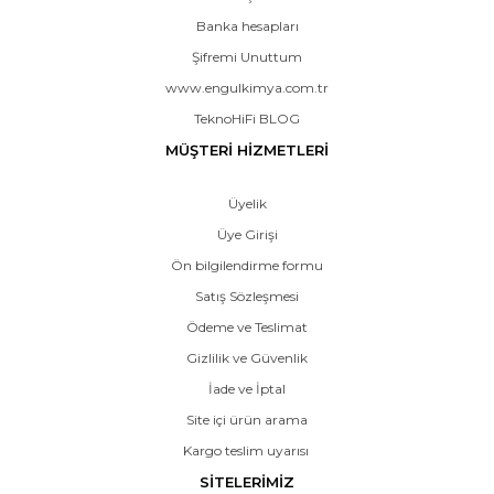
Banka hesapları
Şifremi Unuttum
www.engulkimya.com.tr
TeknoHiFi BLOG
MÜŞTERİ HİZMETLERİ
Üyelik
Üye Girişi
Ön bilgilendirme formu
Satış Sözleşmesi
Ödeme ve Teslimat
Gizlilik ve Güvenlik
İade ve İptal
Site içi ürün arama
Kargo teslim uyarısı
SİTELERİMİZ