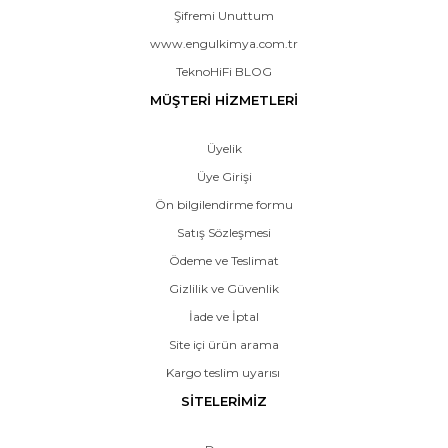
Şifremi Unuttum
www.engulkimya.com.tr
TeknoHiFi BLOG
MÜŞTERİ HİZMETLERİ
Üyelik
Üye Girişi
Ön bilgilendirme formu
Satış Sözleşmesi
Ödeme ve Teslimat
Gizlilik ve Güvenlik
İade ve İptal
Site içi ürün arama
Kargo teslim uyarısı
SİTELERİMİZ